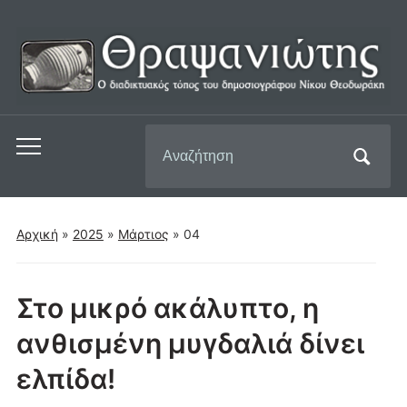
Αναζήτηση
Εναλλαγή
για:
του
μενού
για
Αρχική
»
2025
»
Μάρτιος
»
04
κινητά
Στο μικρό ακάλυπτο, η
ανθισμένη μυγδαλιά δίνει
ελπίδα!