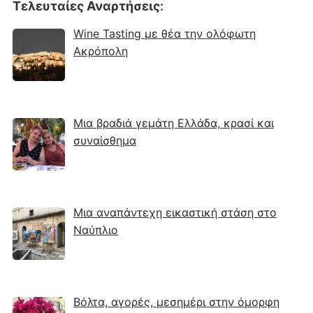
Τελευταίες Αναρτήσεις
:
Wine Tasting με θέα την ολόφωτη
Ακρόπολη
Μια βραδιά γεμάτη Ελλάδα, κρασί και
συναίσθημα
Μια αναπάντεχη εικαστική στάση στο
Ναύπλιο
Βόλτα, αγορές, μεσημέρι στην όμορφη