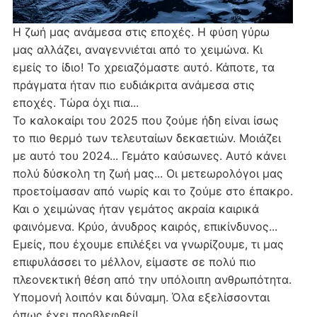
Η ζωή μας ανάμεσα στις εποχές. Η φύση γύρω
μας αλλάζει, αναγεννιέται από το χειμώνα. Κι
εμείς το ίδιο! Το χρειαζόμαστε αυτό. Κάποτε, τα
πράγματα ήταν πιο ευδιάκριτα ανάμεσα στις
εποχές. Τώρα όχι πια...
Το καλοκαίρι του 2025 που ζούμε ήδη είναι ίσως
το πιο θερμό των τελευταίων δεκαετιών. Μοιάζει
με αυτό του 2024... Γεμάτο καύσωνες. Αυτό κάνει
πολύ δύσκολη τη ζωή μας... Οι μετεωρολόγοι μας
προετοίμασαν από νωρίς και το ζούμε στο έπακρο.
Και ο χειμώνας ήταν γεμάτος ακραία καιρικά
φαινόμενα. Κρύο, άνυδρος καιρός, επικίνδυνος...
Εμείς, που έχουμε επιλέξει να γνωρίζουμε, τι μας
επιφυλάσσει το μέλλον, είμαστε σε πολύ πιο
πλεονεκτική θέση από την υπόλοιπη ανθρωπότητα.
Υπομονή λοιπόν και δύναμη. Όλα εξελίσσονται
όπως έχει προβλεφθεί!