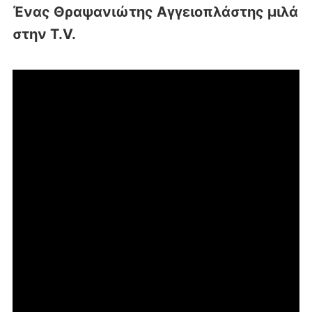
Ένας Θραψανιώτης Αγγειοπλάστης μιλά
στην T.V.