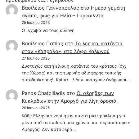
Βασίλειος Γιαννοπουλος
στο
Hμέρα γεμάτη
αγάπη, φως για Ηλία – Γκρεσίλντα
25 Ιουλίου 2026
Ο Ιεχωβά να τους εύλογη
Βασίλειος Παπίας
στο
Το λες και κατάντια
στον «Καπράλο», στο λόφο Κολωνού
27 Ιουλίου 2025
Δυστυχώς αυτή είναι η κατάντια του κράτους (όχι
της Χώρας) και της τωρινής αδιάφορης τοπικής
αυτοδιοίκησης!! Κρίμα....! Δεν υπάρχουν άνθρωποι…
Panos Chatziliadis
στο
Οι αέρηδες των
Κυκλάδων στην Αμοργό για λίγη δροσιά!
26 Ιουνίου 2025
Κάθε Ελληνικό νησί ήταν πάντα μια πρόκληση για
μένα από τα παιδικά μου χρόνια, και περισσότερο η
Αμοργός. Δεν κατάφερα…