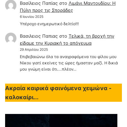
Βασίλειος Παπίας
στο
Λιμάνι Μαντουδίου: Η
Πύλη προς τις Σποράδες
6 Ιουνίου 2025
Υπέροχο ενημερωτικό δελτίο!!!
Βασιλειος Παπιας
στο
Τελικά, τη βροχή την
είδαμε την Κυριακή το απόγευμα
29 Απριλίου 2025
Επιβεβαιώνω όλα τα αναγραφόμενα του φίλου μου
Νίκου γιατί εκείνες τις ώρες ήμασταν μαζί. Η δικιά
μου γνώμη είναι ότι....πλέον…
Ακραία καιρικά φαινόμενα χειμώνα -
καλοκαίρι...