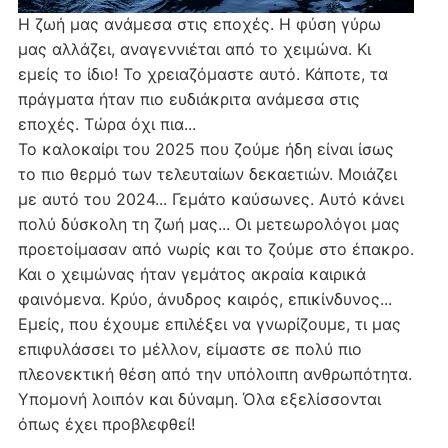
Η ζωή μας ανάμεσα στις εποχές. Η φύση γύρω
μας αλλάζει, αναγεννιέται από το χειμώνα. Κι
εμείς το ίδιο! Το χρειαζόμαστε αυτό. Κάποτε, τα
πράγματα ήταν πιο ευδιάκριτα ανάμεσα στις
εποχές. Τώρα όχι πια...
Το καλοκαίρι του 2025 που ζούμε ήδη είναι ίσως
το πιο θερμό των τελευταίων δεκαετιών. Μοιάζει
με αυτό του 2024... Γεμάτο καύσωνες. Αυτό κάνει
πολύ δύσκολη τη ζωή μας... Οι μετεωρολόγοι μας
προετοίμασαν από νωρίς και το ζούμε στο έπακρο.
Και ο χειμώνας ήταν γεμάτος ακραία καιρικά
φαινόμενα. Κρύο, άνυδρος καιρός, επικίνδυνος...
Εμείς, που έχουμε επιλέξει να γνωρίζουμε, τι μας
επιφυλάσσει το μέλλον, είμαστε σε πολύ πιο
πλεονεκτική θέση από την υπόλοιπη ανθρωπότητα.
Υπομονή λοιπόν και δύναμη. Όλα εξελίσσονται
όπως έχει προβλεφθεί!