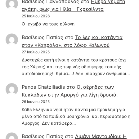
Βασίλειος Γιαννοπουλος
στο
Hμέρα γεμάτη
αγάπη, φως για Ηλία – Γκρεσίλντα
25 Ιουλίου 2026
Ο Ιεχωβά να τους εύλογη
Βασίλειος Παπίας
στο
Το λες και κατάντια
στον «Καπράλο», στο λόφο Κολωνού
27 Ιουλίου 2025
Δυστυχώς αυτή είναι η κατάντια του κράτους (όχι
της Χώρας) και της τωρινής αδιάφορης τοπικής
αυτοδιοίκησης!! Κρίμα....! Δεν υπάρχουν άνθρωποι…
Panos Chatziliadis
στο
Οι αέρηδες των
Κυκλάδων στην Αμοργό για λίγη δροσιά!
26 Ιουνίου 2025
Κάθε Ελληνικό νησί ήταν πάντα μια πρόκληση για
μένα από τα παιδικά μου χρόνια, και περισσότερο η
Αμοργός. Δεν κατάφερα…
Βασίλειος Παπίας
στο
Λιμάνι Μαντουδίου: Η