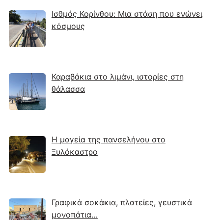
Ισθμός Κορίνθου: Μια στάση που ενώνει
κόσμους
Καραβάκια στο λιμάνι, ιστορίες στη
θάλασσα
Η μαγεία της πανσελήνου στο
Ξυλόκαστρο
Γραφικά σοκάκια, πλατείες, γευστικά
μονοπάτια…