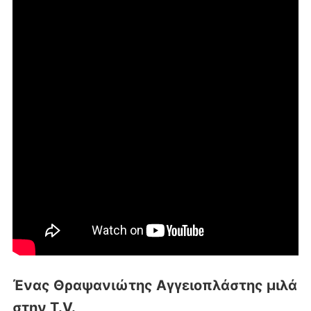
Ένας Θραψανιώτης Αγγειοπλάστης μιλά
στην T.V.