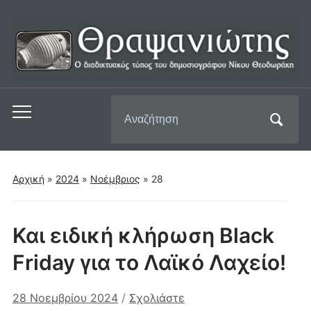
Αναζήτηση
Εναλλαγή
για:
του
μενού
για
Αρχική
»
2024
»
Νοέμβριος
»
28
κινητά
Και ειδική κλήρωση Black
Friday για το Λαϊκό Λαχείο!
28 Νοεμβρίου 2024
/
Σχολιάστε