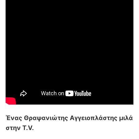
Ένας Θραψανιώτης Αγγειοπλάστης μιλά
στην T.V.