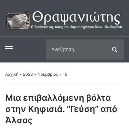
Αναζήτηση
Εναλλαγή
για:
του
μενού
για
Αρχική
»
2023
»
Νοέμβριος
»
16
κινητά
Μια επιβαλλόμενη βόλτα
στην Κηφισιά. “Γεύση” από
Άλσος