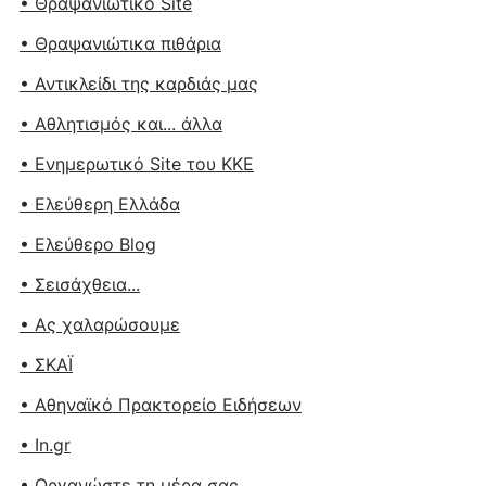
• Θραψανιώτικο Site
• Θραψανιώτικα πιθάρια
• Αντικλείδι της καρδιάς μας
• Αθλητισμός και... άλλα
• Ενημερωτικό Site του ΚΚΕ
• Ελεύθερη Ελλάδα
• Ελεύθερο Blog
• Σεισάχθεια...
• Ας χαλαρώσουμε
• ΣΚΑΪ
• Αθηναϊκό Πρακτορείο Ειδήσεων
• In.gr
• Οργανώστε τη μέρα σας