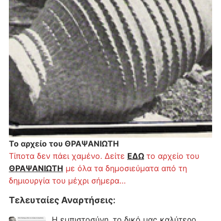
Το αρχείο του ΘΡΑΨΑΝΙΩΤΗ
Τίποτα δεν πάει χαμένο. Δείτε
ΕΔΩ
το αρχείο του
ΘΡΑΨΑΝΙΩΤΗ
με όλα τα δημοσιεύματα από τη
δημιουργία του μέχρι σήμερα…
Τελευταίες Αναρτήσεις
:
Η εμπιστοσύνη, το δικό μας καλύτερο