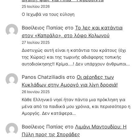
25 Ιουλίου 2026
Ο Ιεχωβά να τους εύλογη
Βασίλειος Παπίας
στο
Το λες και κατάντια
στον «Καπράλο», στο λόφο Κολωνού
27 Ιουλίου 2025
Δυστυχώς αυτή είναι η κατάντια του κράτους (όχι
της Χώρας) και της τωρινής αδιάφορης τοπικής
αυτοδιοίκησης!! Κρίμα....! Δεν υπάρχουν άνθρωποι…
Panos Chatziliadis
στο
Οι αέρηδες των
Κυκλάδων στην Αμοργό για λίγη δροσιά!
26 Ιουνίου 2025
Κάθε Ελληνικό νησί ήταν πάντα μια πρόκληση για
μένα από τα παιδικά μου χρόνια, και περισσότερο η
Αμοργός. Δεν κατάφερα…
Βασίλειος Παπίας
στο
Λιμάνι Μαντουδίου: Η
Πύλη προς τις Σποράδες