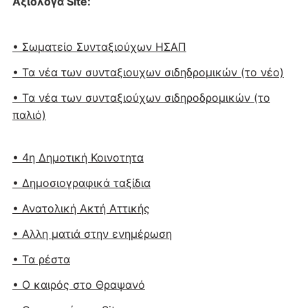
Αξιόλογα Site:
• Σωματείο Συνταξιούχων ΗΣΑΠ
• Τα νέα των συνταξιουχων σιδηδρομικών (το νέο)
• Τα νέα των συνταξιούχων σιδηροδρομικών (το
παλιό)
• 4η Δημοτική Κοινοτητα
• Δημοσιογραφικά ταξίδια
• Ανατολική Ακτή Αττικής
• Αλλη ματιά στην ενημέρωση
• Τα ρέστα
• Ο καιρός στο Θραψανό