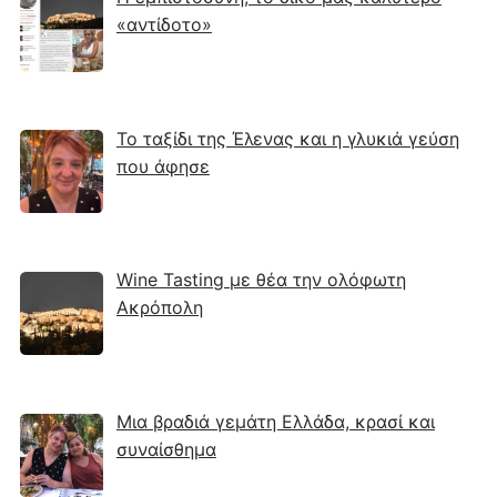
«αντίδοτο»
Το ταξίδι της Έλενας και η γλυκιά γεύση
που άφησε
Wine Tasting με θέα την ολόφωτη
Ακρόπολη
Μια βραδιά γεμάτη Ελλάδα, κρασί και
συναίσθημα