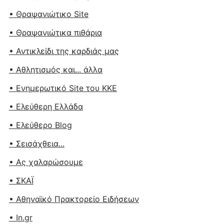
• Θραψανιώτικο Site
• Θραψανιώτικα πιθάρια
• Αντικλείδι της καρδιάς μας
• Αθλητισμός και... άλλα
• Ενημερωτικό Site του ΚΚΕ
• Ελεύθερη Ελλάδα
• Ελεύθερο Blog
• Σεισάχθεια...
• Ας χαλαρώσουμε
• ΣΚΑΪ
• Αθηναϊκό Πρακτορείο Ειδήσεων
• In.gr