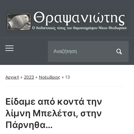
Αναζήτηση
Εναλλαγή
για:
του
μενού
για
Αρχική
»
2023
»
Νοέμβριος
»
13
κινητά
Είδαμε από κοντά την
λίμνη Μπελέτσι, στην
Πάρνηθα…