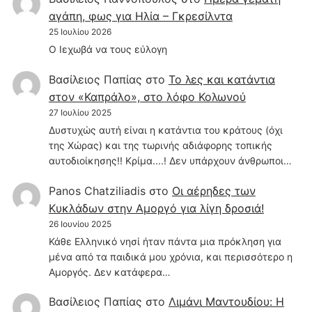
αγάπη, φως για Ηλία – Γκρεσίλντα
25 Ιουλίου 2026
Ο Ιεχωβά να τους εύλογη
Βασίλειος Παπίας
στο
Το λες και κατάντια
στον «Καπράλο», στο λόφο Κολωνού
27 Ιουλίου 2025
Δυστυχώς αυτή είναι η κατάντια του κράτους (όχι
της Χώρας) και της τωρινής αδιάφορης τοπικής
αυτοδιοίκησης!! Κρίμα....! Δεν υπάρχουν άνθρωποι…
Panos Chatziliadis
στο
Οι αέρηδες των
Κυκλάδων στην Αμοργό για λίγη δροσιά!
26 Ιουνίου 2025
Κάθε Ελληνικό νησί ήταν πάντα μια πρόκληση για
μένα από τα παιδικά μου χρόνια, και περισσότερο η
Αμοργός. Δεν κατάφερα…
Βασίλειος Παπίας
στο
Λιμάνι Μαντουδίου: Η