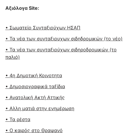
Αξιόλογα Site:
• Σωματείο Συνταξιούχων ΗΣΑΠ
• Τα νέα των συνταξιουχων σιδηδρομικών (το νέο)
• Τα νέα των συνταξιούχων σιδηροδρομικών (το
παλιό)
• 4η Δημοτική Κοινοτητα
• Δημοσιογραφικά ταξίδια
• Ανατολική Ακτή Αττικής
• Αλλη ματιά στην ενημέρωση
• Τα ρέστα
• Ο καιρός στο Θραψανό