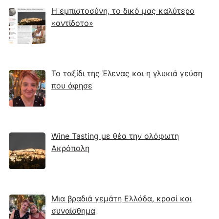
Η εμπιστοσύνη, το δικό μας καλύτερο
«αντίδοτο»
Το ταξίδι της Έλενας και η γλυκιά γεύση
που άφησε
Wine Tasting με θέα την ολόφωτη
Ακρόπολη
Μια βραδιά γεμάτη Ελλάδα, κρασί και
συναίσθημα