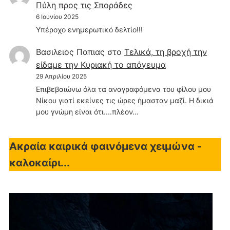
Πύλη προς τις Σποράδες
6 Ιουνίου 2025
Υπέροχο ενημερωτικό δελτίο!!!
Βασιλειος Παπιας
στο
Τελικά, τη βροχή την
είδαμε την Κυριακή το απόγευμα
29 Απριλίου 2025
Επιβεβαιώνω όλα τα αναγραφόμενα του φίλου μου
Νίκου γιατί εκείνες τις ώρες ήμασταν μαζί. Η δικιά
μου γνώμη είναι ότι....πλέον…
Ακραία καιρικά φαινόμενα χειμώνα -
καλοκαίρι...