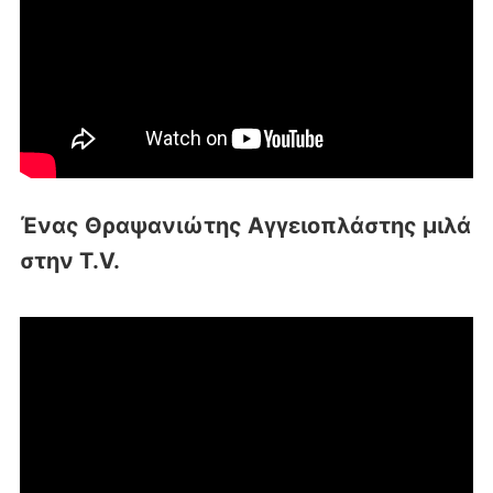
Ένας Θραψανιώτης Αγγειοπλάστης μιλά
στην T.V.