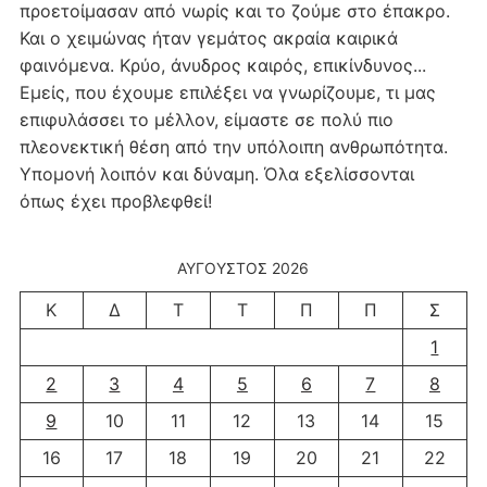
προετοίμασαν από νωρίς και το ζούμε στο έπακρο.
Και ο χειμώνας ήταν γεμάτος ακραία καιρικά
φαινόμενα. Κρύο, άνυδρος καιρός, επικίνδυνος...
Εμείς, που έχουμε επιλέξει να γνωρίζουμε, τι μας
επιφυλάσσει το μέλλον, είμαστε σε πολύ πιο
πλεονεκτική θέση από την υπόλοιπη ανθρωπότητα.
Υπομονή λοιπόν και δύναμη. Όλα εξελίσσονται
όπως έχει προβλεφθεί!
ΑΎΓΟΥΣΤΟΣ 2026
Κ
Δ
Τ
Τ
Π
Π
Σ
1
2
3
4
5
6
7
8
9
10
11
12
13
14
15
16
17
18
19
20
21
22