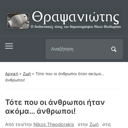
Αναζήτηση
Εναλλαγή
για:
του
μενού
για
Αρχική
»
Ζωή
»
Τότε που οι άνθρωποι ήταν ακόμα…
κινητά
άνθρωποι!
Τότε που οι άνθρωποι ήταν
ακόμα… άνθρωποι!
Από τον/την
Nikos Theodorakis
στην
Ζωή
στις