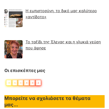
Η εμπιστοσύνη, το δικό μας καλύτερο
«αντίδοτο»
Το ταξίδι της Έλενας και η γλυκιά γεύση
που άφησε
Οι επισκέπτες μας
0
6
1
4
3
2
Μπορείτε να σχολιάσετε τα θέματα
μας...