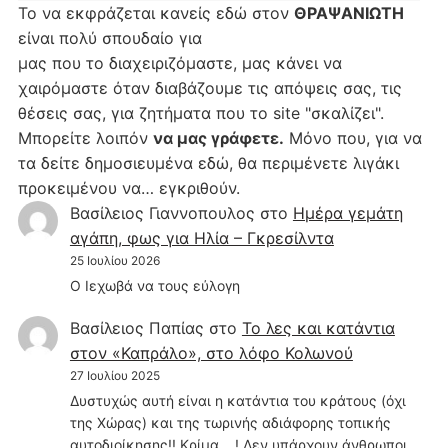
Το να εκφράζεται κανείς εδώ στον
ΘΡΑΨΑΝΙΩΤΗ
είναι πολύ σπουδαίο για
μας που το διαχειριζόμαστε, μας κάνει να
χαιρόμαστε όταν διαβάζουμε τις απόψεις σας, τις
θέσεις σας, για ζητήματα που το site "σκαλίζει".
Μπορείτε λοιπόν
να μας γράφετε.
Μόνο που, για να
τα δείτε δημοσιευμένα εδώ, θα περιμένετε λιγάκι
προκειμένου να… εγκριθούν.
Βασίλειος Γιαννοπουλος
στο
Hμέρα γεμάτη
αγάπη, φως για Ηλία – Γκρεσίλντα
25 Ιουλίου 2026
Ο Ιεχωβά να τους εύλογη
Βασίλειος Παπίας
στο
Το λες και κατάντια
στον «Καπράλο», στο λόφο Κολωνού
27 Ιουλίου 2025
Δυστυχώς αυτή είναι η κατάντια του κράτους (όχι
της Χώρας) και της τωρινής αδιάφορης τοπικής
αυτοδιοίκησης!! Κρίμα....! Δεν υπάρχουν άνθρωποι…