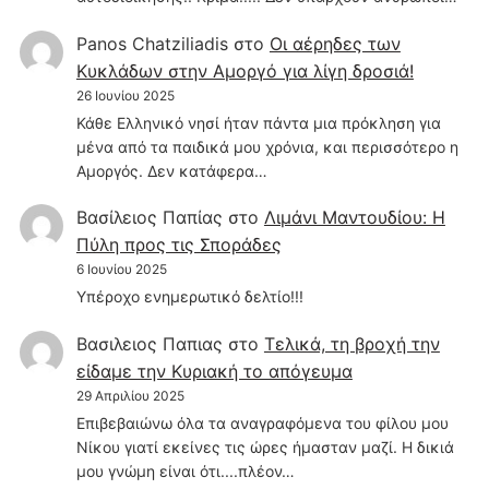
Panos Chatziliadis
στο
Οι αέρηδες των
Κυκλάδων στην Αμοργό για λίγη δροσιά!
26 Ιουνίου 2025
Κάθε Ελληνικό νησί ήταν πάντα μια πρόκληση για
μένα από τα παιδικά μου χρόνια, και περισσότερο η
Αμοργός. Δεν κατάφερα…
Βασίλειος Παπίας
στο
Λιμάνι Μαντουδίου: Η
Πύλη προς τις Σποράδες
6 Ιουνίου 2025
Υπέροχο ενημερωτικό δελτίο!!!
Βασιλειος Παπιας
στο
Τελικά, τη βροχή την
είδαμε την Κυριακή το απόγευμα
29 Απριλίου 2025
Επιβεβαιώνω όλα τα αναγραφόμενα του φίλου μου
Νίκου γιατί εκείνες τις ώρες ήμασταν μαζί. Η δικιά
μου γνώμη είναι ότι....πλέον…