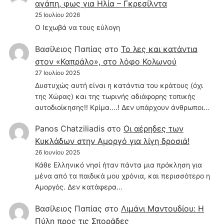
αγάπη, φως για Ηλία – Γκρεσίλντα
25 Ιουλίου 2026
Ο Ιεχωβά να τους εύλογη
Βασίλειος Παπίας
στο
Το λες και κατάντια
στον «Καπράλο», στο λόφο Κολωνού
27 Ιουλίου 2025
Δυστυχώς αυτή είναι η κατάντια του κράτους (όχι
της Χώρας) και της τωρινής αδιάφορης τοπικής
αυτοδιοίκησης!! Κρίμα....! Δεν υπάρχουν άνθρωποι…
Panos Chatziliadis
στο
Οι αέρηδες των
Κυκλάδων στην Αμοργό για λίγη δροσιά!
26 Ιουνίου 2025
Κάθε Ελληνικό νησί ήταν πάντα μια πρόκληση για
μένα από τα παιδικά μου χρόνια, και περισσότερο η
Αμοργός. Δεν κατάφερα…
Βασίλειος Παπίας
στο
Λιμάνι Μαντουδίου: Η
Πύλη προς τις Σποράδες