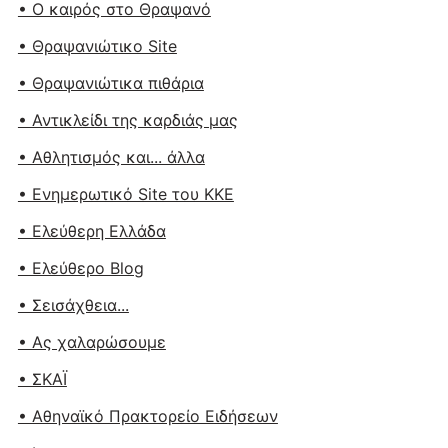
• Ο καιρός στο Θραψανό
• Θραψανιώτικο Site
• Θραψανιώτικα πιθάρια
• Αντικλείδι της καρδιάς μας
• Αθλητισμός και... άλλα
• Ενημερωτικό Site του ΚΚΕ
• Ελεύθερη Ελλάδα
• Ελεύθερο Blog
• Σεισάχθεια...
• Ας χαλαρώσουμε
• ΣΚΑΪ
• Αθηναϊκό Πρακτορείο Ειδήσεων