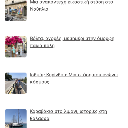
Μια αναπάντεχη εικαστική στάση στο
Ναύπλιο
Βόλτα, αγορές, μεσημέρι στην όμορφη
παλιά πόλη
Ισθμός Κορίνθου: Μια στάση που ενώνει
κόσμους
Καραβάκια στο λιμάνι, ιστορίες στη
θάλασσα