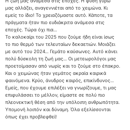
Η ζωή μας ανάμεσα στις εποχές. Η φύση γύρω
μας αλλάζει, αναγεννιέται από το χειμώνα. Κι
εμείς το ίδιο! Το χρειαζόμαστε αυτό. Κάποτε, τα
πράγματα ήταν πιο ευδιάκριτα ανάμεσα στις
εποχές. Τώρα όχι πια...
Το καλοκαίρι του 2025 που ζούμε ήδη είναι ίσως
το πιο θερμό των τελευταίων δεκαετιών. Μοιάζει
με αυτό του 2024... Γεμάτο καύσωνες. Αυτό κάνει
πολύ δύσκολη τη ζωή μας... Οι μετεωρολόγοι μας
προετοίμασαν από νωρίς και το ζούμε στο έπακρο.
Και ο χειμώνας ήταν γεμάτος ακραία καιρικά
φαινόμενα. Κρύο, άνυδρος καιρός, επικίνδυνος...
Εμείς, που έχουμε επιλέξει να γνωρίζουμε, τι μας
επιφυλάσσει το μέλλον, είμαστε σε πολύ πιο
πλεονεκτική θέση από την υπόλοιπη ανθρωπότητα.
Υπομονή λοιπόν και δύναμη. Όλα εξελίσσονται
όπως έχει προβλεφθεί!