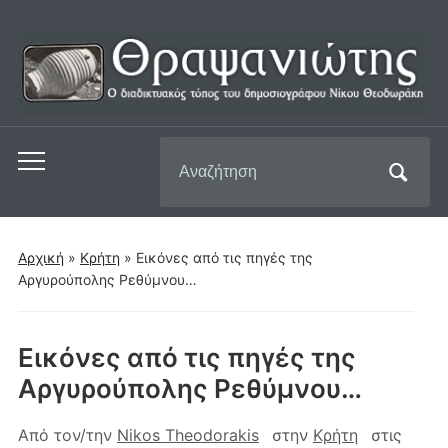
Αναζήτηση
Εναλλαγή
για:
του
μενού
για
Αρχική
»
Κρήτη
»
Eικόνες από τις πηγές της
κινητά
Αργυρούπολης Ρεθύμνου…
Eικόνες από τις πηγές της
Αργυρούπολης Ρεθύμνου…
Από τον/την
Nikos Theodorakis
στην
Κρήτη
στις