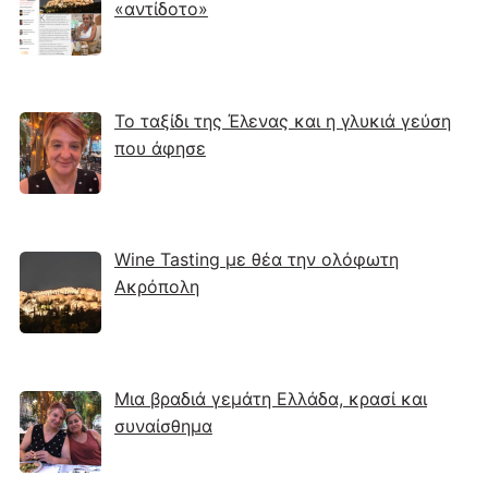
«αντίδοτο»
Το ταξίδι της Έλενας και η γλυκιά γεύση
που άφησε
Wine Tasting με θέα την ολόφωτη
Ακρόπολη
Μια βραδιά γεμάτη Ελλάδα, κρασί και
συναίσθημα