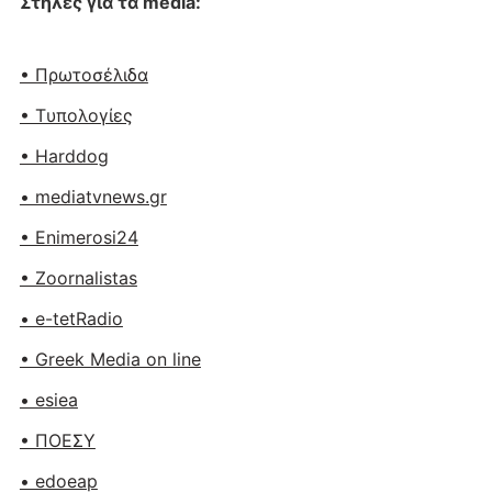
Στήλες για τα media:
• Πρωτοσέλιδα
• Tυπολογίες
• Harddog
• mediatvnews.gr
• Enimerosi24
• Zoornalistas
• e-tetRadio
• Greek Media on line
• esiea
• ΠΟΕΣΥ
• edoeap