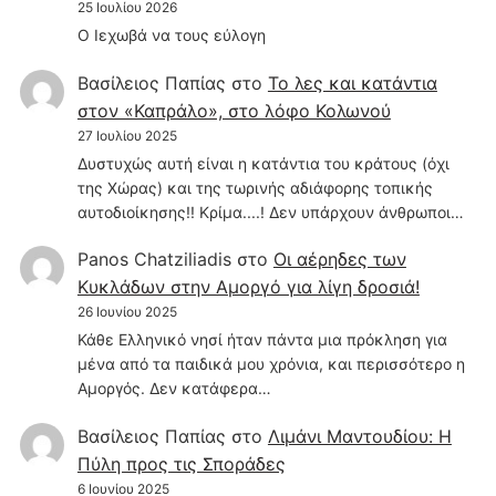
25 Ιουλίου 2026
Ο Ιεχωβά να τους εύλογη
Βασίλειος Παπίας
στο
Το λες και κατάντια
στον «Καπράλο», στο λόφο Κολωνού
27 Ιουλίου 2025
Δυστυχώς αυτή είναι η κατάντια του κράτους (όχι
της Χώρας) και της τωρινής αδιάφορης τοπικής
αυτοδιοίκησης!! Κρίμα....! Δεν υπάρχουν άνθρωποι…
Panos Chatziliadis
στο
Οι αέρηδες των
Κυκλάδων στην Αμοργό για λίγη δροσιά!
26 Ιουνίου 2025
Κάθε Ελληνικό νησί ήταν πάντα μια πρόκληση για
μένα από τα παιδικά μου χρόνια, και περισσότερο η
Αμοργός. Δεν κατάφερα…
Βασίλειος Παπίας
στο
Λιμάνι Μαντουδίου: Η
Πύλη προς τις Σποράδες
6 Ιουνίου 2025