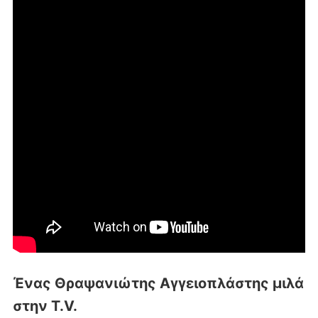
Ένας Θραψανιώτης Αγγειοπλάστης μιλά
στην T.V.