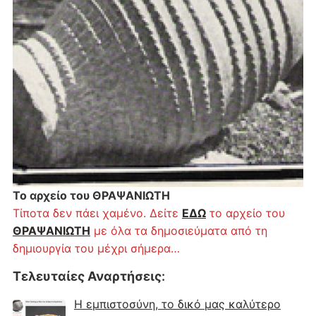
Το αρχείο του ΘΡΑΨΑΝΙΩΤΗ
Τίποτα δεν πάει χαμένο. Δείτε
ΕΔΩ
το αρχείο του
ΘΡΑΨΑΝΙΩΤΗ
με όλα τα δημοσιεύματα από τη
δημιουργία του μέχρι σήμερα…
Τελευταίες Αναρτήσεις
:
Η εμπιστοσύνη, το δικό μας καλύτερο