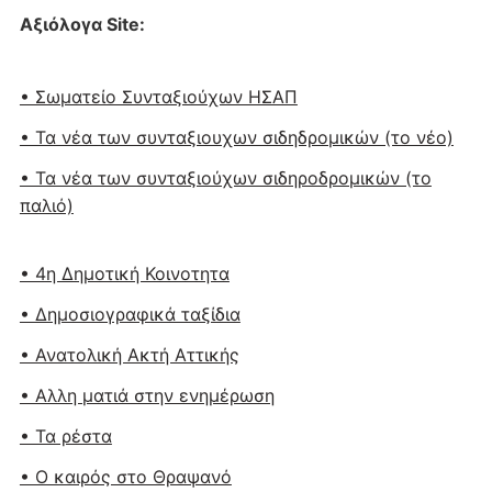
Αξιόλογα Site:
• Σωματείο Συνταξιούχων ΗΣΑΠ
• Τα νέα των συνταξιουχων σιδηδρομικών (το νέο)
• Τα νέα των συνταξιούχων σιδηροδρομικών (το
παλιό)
• 4η Δημοτική Κοινοτητα
• Δημοσιογραφικά ταξίδια
• Ανατολική Ακτή Αττικής
• Αλλη ματιά στην ενημέρωση
• Τα ρέστα
• Ο καιρός στο Θραψανό