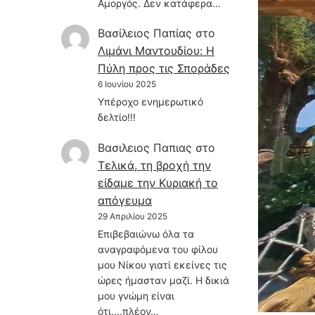
Αμοργός. Δεν κατάφερα…
Βασίλειος Παπίας
στο
Λιμάνι Μαντουδίου: Η
Πύλη προς τις Σποράδες
6 Ιουνίου 2025
Υπέροχο ενημερωτικό
δελτίο!!!
Βασιλειος Παπιας
στο
Τελικά, τη βροχή την
είδαμε την Κυριακή το
απόγευμα
29 Απριλίου 2025
Επιβεβαιώνω όλα τα
αναγραφόμενα του φίλου
μου Νίκου γιατί εκείνες τις
ώρες ήμασταν μαζί. Η δικιά
μου γνώμη είναι
ότι....πλέον…