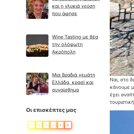
και η γλυκιά γεύση
που άφησε
Wine Tasting με θέα
την ολόφωτη
Ακρόπολη
Μια βραδιά γεμάτη
Ναι, στο δ
Ελλάδα, κρασί και
κάνουμε μ
συναίσθημα
έχει αναπτ
τουριστικ
Οι επισκέπτες μας
0
6
1
1
9
8