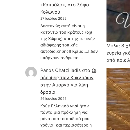
«Καπράλο», στο λόφο
Κολωνού
27 Ιουλίου 2025
Δυστυχώς αυτή είναι η
κατάντια του κράτους (όχι
της Χώρας) και της τωρινής
αδιάφορης τοπικής
Μόλις 8 χ
αυτοδιοίκησης!! Κρίμα....! Δεν
ευρεία γκ
υπάρχουν άνθρωποι…
από ποικιλ
Panos Chatziliadis
στο
Οι
αέρηδες των Κυκλάδων
στην Αμοργό για λίγη
δροσιά!
26 Ιουνίου 2025
Κάθε Ελληνικό νησί ήταν
πάντα μια πρόκληση για
μένα από τα παιδικά μου
χρόνια, και περισσότερο η