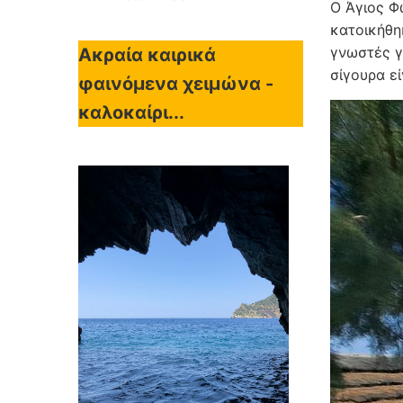
Ο Άγιος Φ
κατοικήθη
γνωστές γ
Ακραία καιρικά
σίγουρα ε
φαινόμενα χειμώνα -
καλοκαίρι...