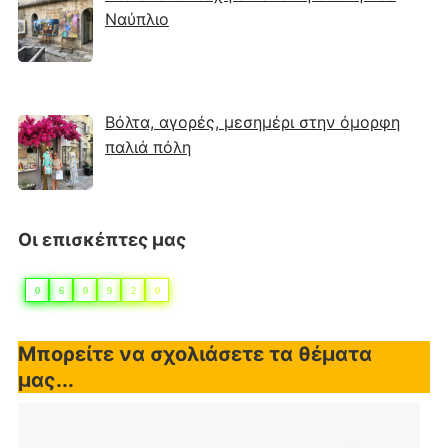
Ναύπλιο
Βόλτα, αγορές, μεσημέρι στην όμορφη
παλιά πόλη
Οι επισκέπτες μας
0
6
0
9
2
0
Μπορείτε να σχολιάσετε τα θέματα
μας...