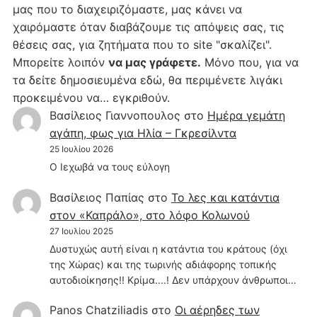
μας που το διαχειριζόμαστε, μας κάνει να
χαιρόμαστε όταν διαβάζουμε τις απόψεις σας, τις
θέσεις σας, για ζητήματα που το site "σκαλίζει".
Μπορείτε λοιπόν
να μας γράφετε.
Μόνο που, για να
τα δείτε δημοσιευμένα εδώ, θα περιμένετε λιγάκι
προκειμένου να… εγκριθούν.
Βασίλειος Γιαννοπουλος
στο
Hμέρα γεμάτη
αγάπη, φως για Ηλία – Γκρεσίλντα
25 Ιουλίου 2026
Ο Ιεχωβά να τους εύλογη
Βασίλειος Παπίας
στο
Το λες και κατάντια
στον «Καπράλο», στο λόφο Κολωνού
27 Ιουλίου 2025
Δυστυχώς αυτή είναι η κατάντια του κράτους (όχι
της Χώρας) και της τωρινής αδιάφορης τοπικής
αυτοδιοίκησης!! Κρίμα....! Δεν υπάρχουν άνθρωποι…
Panos Chatziliadis
στο
Οι αέρηδες των