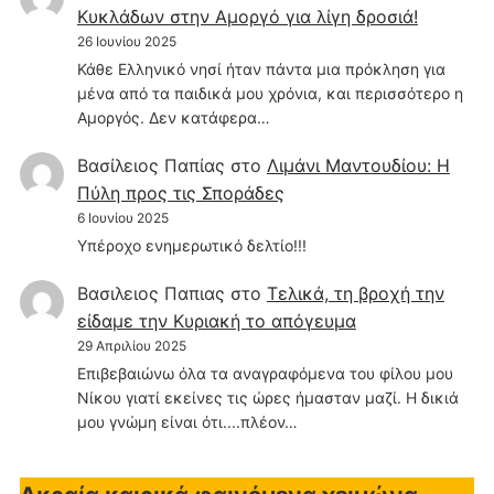
Κυκλάδων στην Αμοργό για λίγη δροσιά!
26 Ιουνίου 2025
Κάθε Ελληνικό νησί ήταν πάντα μια πρόκληση για
μένα από τα παιδικά μου χρόνια, και περισσότερο η
Αμοργός. Δεν κατάφερα…
Βασίλειος Παπίας
στο
Λιμάνι Μαντουδίου: Η
Πύλη προς τις Σποράδες
6 Ιουνίου 2025
Υπέροχο ενημερωτικό δελτίο!!!
Βασιλειος Παπιας
στο
Τελικά, τη βροχή την
είδαμε την Κυριακή το απόγευμα
29 Απριλίου 2025
Επιβεβαιώνω όλα τα αναγραφόμενα του φίλου μου
Νίκου γιατί εκείνες τις ώρες ήμασταν μαζί. Η δικιά
μου γνώμη είναι ότι....πλέον…