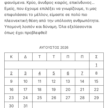
φαινόμενα. Κρύο, άνυδρος καιρός, επικίνδυνος...
Εμείς, που έχουμε επιλέξει να γνωρίζουμε, τι μας
επιφυλάσσει το μέλλον, είμαστε σε πολύ πιο
πλεονεκτική θέση από την υπόλοιπη ανθρωπότητα.
Υπομονή λοιπόν και δύναμη. Όλα εξελίσσονται
όπως έχει προβλεφθεί!
ΑΎΓΟΥΣΤΟΣ 2026
Κ
Δ
Τ
Τ
Π
Π
Σ
1
2
3
4
5
6
7
8
9
10
11
12
13
14
15
16
17
18
19
20
21
22
23
24
25
26
27
28
29
30
31