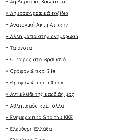
• 4η Δημοτική Κοινοτητα
• Δημοσιογραφικά ταξίδια
• Ανατολική Ακτή Αττικής
• Αλλη ματιά στην ενημέρωση
• Τα ρέστα
• Ο καιρός στο Θραψανό
• Θραψανιώτικο Site
• Θραψανιώτικα πιθάρια
• Αντικλείδι της καρδιάς μας
• Αθλητισμός και... άλλα
• Ενημερωτικό Site του ΚΚΕ
• Ελεύθερη Ελλάδα