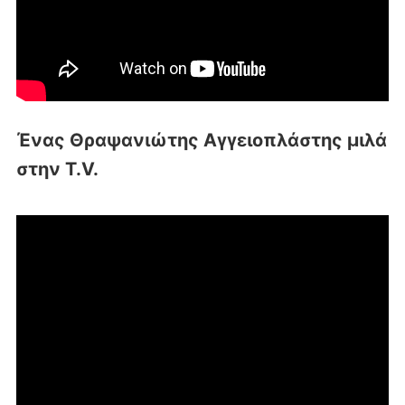
Ένας Θραψανιώτης Αγγειοπλάστης μιλά
στην T.V.