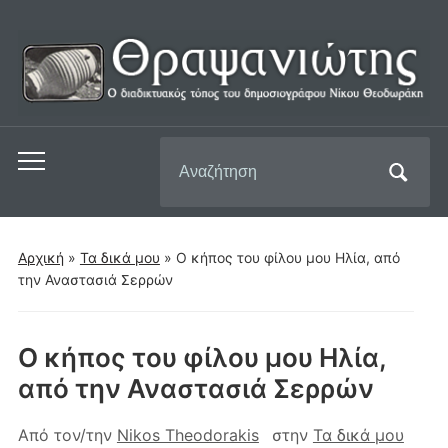
Αναζήτηση
Εναλλαγή
για:
του
μενού
για
Αρχική
»
Τα δικά μου
»
Ο κήπος του φίλου μου Ηλία, από
κινητά
την Αναστασιά Σερρών
Ο κήπος του φίλου μου Ηλία,
από την Αναστασιά Σερρών
Από τον/την
Nikos Theodorakis
στην
Τα δικά μου