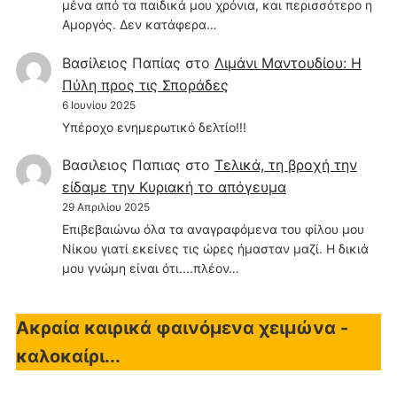
μένα από τα παιδικά μου χρόνια, και περισσότερο η
Αμοργός. Δεν κατάφερα…
Βασίλειος Παπίας
στο
Λιμάνι Μαντουδίου: Η
Πύλη προς τις Σποράδες
6 Ιουνίου 2025
Υπέροχο ενημερωτικό δελτίο!!!
Βασιλειος Παπιας
στο
Τελικά, τη βροχή την
είδαμε την Κυριακή το απόγευμα
29 Απριλίου 2025
Επιβεβαιώνω όλα τα αναγραφόμενα του φίλου μου
Νίκου γιατί εκείνες τις ώρες ήμασταν μαζί. Η δικιά
μου γνώμη είναι ότι....πλέον…
Ακραία καιρικά φαινόμενα χειμώνα -
καλοκαίρι...