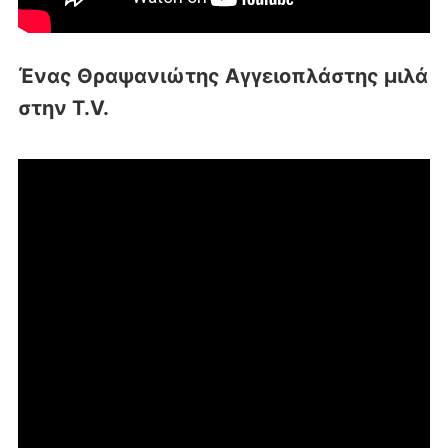
Ένας Θραψανιώτης Αγγειοπλάστης μιλά
στην T.V.