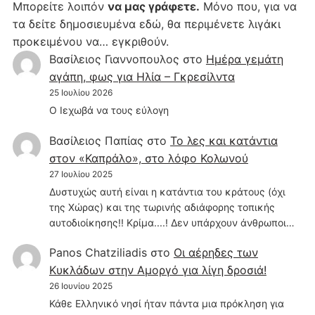
Μπορείτε λοιπόν
να μας γράφετε.
Μόνο που, για να
τα δείτε δημοσιευμένα εδώ, θα περιμένετε λιγάκι
προκειμένου να… εγκριθούν.
Βασίλειος Γιαννοπουλος
στο
Hμέρα γεμάτη
αγάπη, φως για Ηλία – Γκρεσίλντα
25 Ιουλίου 2026
Ο Ιεχωβά να τους εύλογη
Βασίλειος Παπίας
στο
Το λες και κατάντια
στον «Καπράλο», στο λόφο Κολωνού
27 Ιουλίου 2025
Δυστυχώς αυτή είναι η κατάντια του κράτους (όχι
της Χώρας) και της τωρινής αδιάφορης τοπικής
αυτοδιοίκησης!! Κρίμα....! Δεν υπάρχουν άνθρωποι…
Panos Chatziliadis
στο
Οι αέρηδες των
Κυκλάδων στην Αμοργό για λίγη δροσιά!
26 Ιουνίου 2025
Κάθε Ελληνικό νησί ήταν πάντα μια πρόκληση για