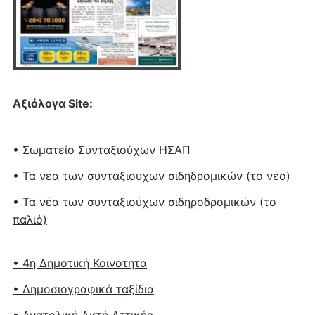
Αξιόλογα Site:
• Σωματείο Συνταξιούχων ΗΣΑΠ
• Τα νέα των συνταξιουχων σιδηδρομικών (το νέο)
• Τα νέα των συνταξιούχων σιδηροδρομικών (το
παλιό)
• 4η Δημοτική Κοινοτητα
• Δημοσιογραφικά ταξίδια
• Ανατολική Ακτή Αττικής