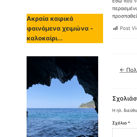
Εδώ που τ
περασμένω
προσπαθεί
Ακραία καιρικά
φαινόμενα χειμώνα -
Post Vi
καλοκαίρι...
←
Πολλ
Σχολιάσ
Η ηλ. διεύθ
Σχόλιο
*