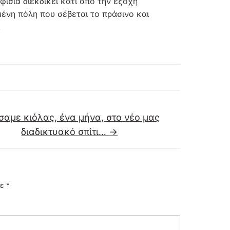
ισιά διεκδικεί κάτι από την εξοχή
ένη πόλη που σέβεται το πράσινο και
!
σαμε κιόλας, ένα μήνα, στο νέο μας
διαδικτυακό σπίτι…
→
με
*