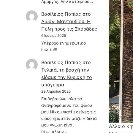
Αμοργός. Δεν κατάφερα…
Βασίλειος Παπίας
στο
Λιμάνι Μαντουδίου: Η
Πύλη προς τις Σποράδες
6 Ιουνίου 2025
Υπέροχο ενημερωτικό
δελτίο!!!
Βασιλειος Παπιας
στο
Τελικά, τη βροχή την
είδαμε την Κυριακή το
απόγευμα
29 Απριλίου 2025
Επιβεβαιώνω όλα τα
αναγραφόμενα του φίλου
μου Νίκου γιατί εκείνες τις
ώρες ήμασταν μαζί. Η δικιά
μου γνώμη είναι
Αλλά ο κή
ότι....πλέον…