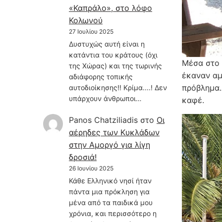
«Καπράλο», στο λόφο
Κολωνού
27 Ιουλίου 2025
Δυστυχώς αυτή είναι η
κατάντια του κράτους (όχι
Μέσα στο 
της Χώρας) και της τωρινής
έκαναν αμ
αδιάφορης τοπικής
πρόβλημα.
αυτοδιοίκησης!! Κρίμα....! Δεν
υπάρχουν άνθρωποι…
καφέ.
Panos Chatziliadis
στο
Οι
αέρηδες των Κυκλάδων
στην Αμοργό για λίγη
δροσιά!
26 Ιουνίου 2025
Κάθε Ελληνικό νησί ήταν
πάντα μια πρόκληση για
μένα από τα παιδικά μου
χρόνια, και περισσότερο η