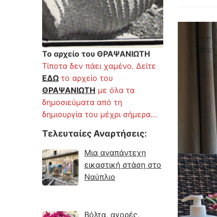
Το αρχείο του ΘΡΑΨΑΝΙΩΤΗ
Τίποτα δεν πάει χαμένο. Δείτε
ΕΔΩ
το αρχείο του
ΘΡΑΨΑΝΙΩΤΗ
με όλα τα
δημοσιεύματα από τη
δημιουργία του μέχρι σήμερα…
Τελευταίες Αναρτήσεις
:
Μια αναπάντεχη
εικαστική στάση στο
Ναύπλιο
Βόλτα, αγορές,