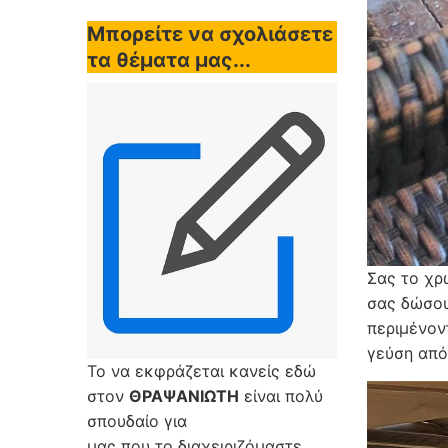
Μπορείτε να σχολιάσετε
τα θέματα μας...
Σας το χρ
σας δώσου
περιμένον
γεύση από
Το να εκφράζεται κανείς εδώ
στον
ΘΡΑΨΑΝΙΩΤΗ
είναι πολύ
σπουδαίο για
μας που το διαχειριζόμαστε,