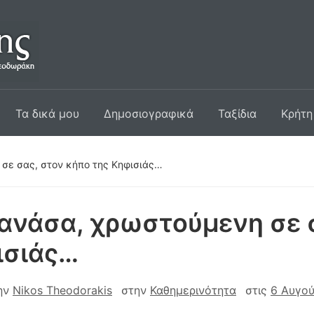
Τα δικά μου
Δημοσιογραφικά
Ταξίδια
Κρήτη
σε σας, στον κήπο της Κηφισιάς…
ανάσα, χρωστούμενη σε 
ισιάς…
ην
Nikos Theodorakis
στην
Καθημερινότητα
στις
6 Αυγο