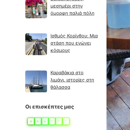
μεσημέρι στην
όμορφη παλιά πόλη
Ισθμός Κορίνθου: Μια
στάση που ενώνει
κόσμους
Καραβάκια στο
λιμάνι, ιστορίες στη
θάλασσα
Οι επισκέπτες μας
0
6
0
7
7
7