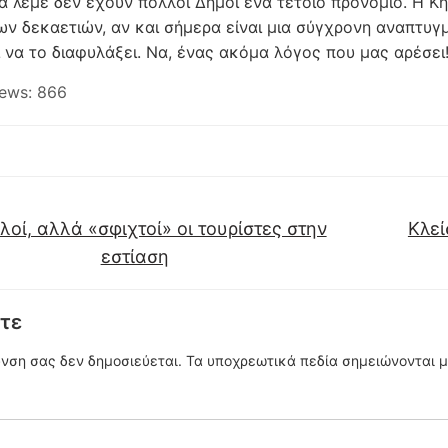
α λέμε δεν έχουν πολλοί Δήμοι ένα τέτοιο προνόμιο. Η Κηφ
ν δεκαετιών, αν και σήμερα είναι μια σύγχρονη αναπτυγμ
 να το διαφυλάξει. Να, ένας ακόμα λόγος που μας αρέσει
ews:
866
οί, αλλά «σφιχτοί» οι τουρίστες στην
Κλεί
εστίαση
τε
υνση σας δεν δημοσιεύεται.
Τα υποχρεωτικά πεδία σημειώνονται 