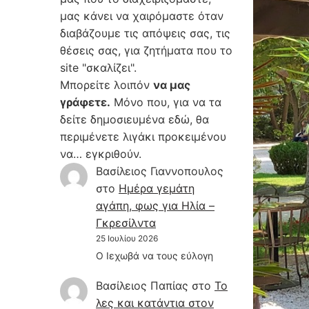
μας κάνει να χαιρόμαστε όταν
διαβάζουμε τις απόψεις σας, τις
θέσεις σας, για ζητήματα που το
site "σκαλίζει".
Μπορείτε λοιπόν
να μας
γράφετε.
Μόνο που, για να τα
δείτε δημοσιευμένα εδώ, θα
περιμένετε λιγάκι προκειμένου
να… εγκριθούν.
Βασίλειος Γιαννοπουλος
στο
Hμέρα γεμάτη
αγάπη, φως για Ηλία –
Γκρεσίλντα
25 Ιουλίου 2026
Ο Ιεχωβά να τους εύλογη
Βασίλειος Παπίας
στο
Το
λες και κατάντια στον