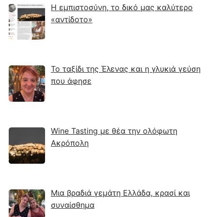
Η εμπιστοσύνη, το δικό μας καλύτερο
«αντίδοτο»
Το ταξίδι της Έλενας και η γλυκιά γεύση
που άφησε
Wine Tasting με θέα την ολόφωτη
Ακρόπολη
Μια βραδιά γεμάτη Ελλάδα, κρασί και
συναίσθημα