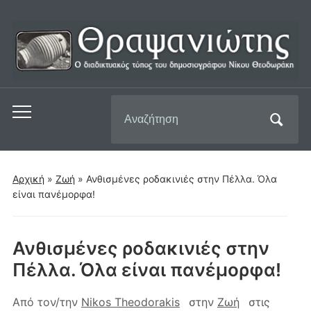
Αναζήτηση
Εναλλαγή
για:
του
μενού
για
Αρχική
»
Ζωή
»
Ανθισμένες ροδακινιές στην Πέλλα. Όλα
κινητά
είναι πανέμορφα!
Ανθισμένες ροδακινιές στην
Πέλλα. Όλα είναι πανέμορφα!
Από τον/την
Nikos Theodorakis
στην
Ζωή
στις