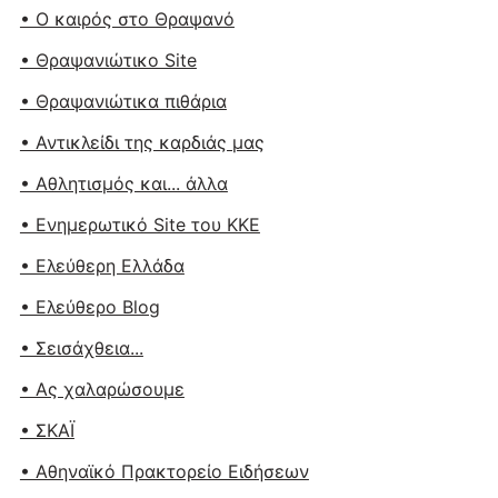
• Ο καιρός στο Θραψανό
• Θραψανιώτικο Site
• Θραψανιώτικα πιθάρια
• Αντικλείδι της καρδιάς μας
• Αθλητισμός και... άλλα
• Ενημερωτικό Site του ΚΚΕ
• Ελεύθερη Ελλάδα
• Ελεύθερο Blog
• Σεισάχθεια...
• Ας χαλαρώσουμε
• ΣΚΑΪ
• Αθηναϊκό Πρακτορείο Ειδήσεων