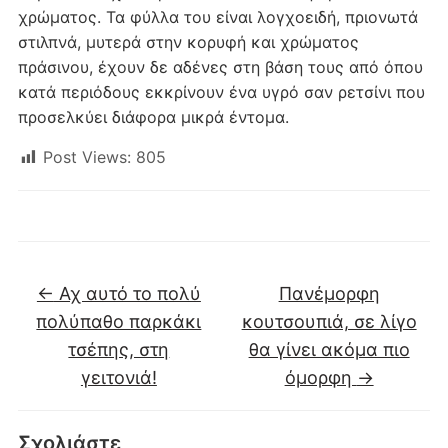
χρώματος. Τα φύλλα του είναι λογχοειδή, πριονωτά
στιλπνά, μυτερά στην κορυφή και χρώματος
πράσινου, έχουν δε αδένες στη βάση τους από όπου
κατά περιόδους εκκρίνουν ένα υγρό σαν ρετσίνι που
προσελκύει διάφορα μικρά έντομα.
Post Views:
805
←
Αχ αυτό το πολύ
Πανέμορφη
πολύπαθο παρκάκι
κουτσουπιά, σε λίγο
τσέπης, στη
θα γίνει ακόμα πιο
γειτονιά!
όμορφη
→
Σχολιάστε