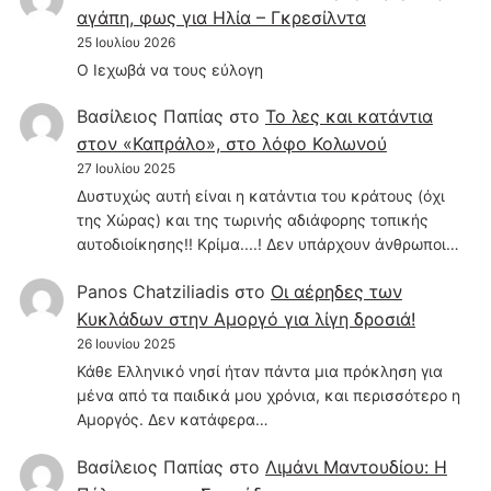
αγάπη, φως για Ηλία – Γκρεσίλντα
25 Ιουλίου 2026
Ο Ιεχωβά να τους εύλογη
Βασίλειος Παπίας
στο
Το λες και κατάντια
στον «Καπράλο», στο λόφο Κολωνού
27 Ιουλίου 2025
Δυστυχώς αυτή είναι η κατάντια του κράτους (όχι
της Χώρας) και της τωρινής αδιάφορης τοπικής
αυτοδιοίκησης!! Κρίμα....! Δεν υπάρχουν άνθρωποι…
Panos Chatziliadis
στο
Οι αέρηδες των
Κυκλάδων στην Αμοργό για λίγη δροσιά!
26 Ιουνίου 2025
Κάθε Ελληνικό νησί ήταν πάντα μια πρόκληση για
μένα από τα παιδικά μου χρόνια, και περισσότερο η
Αμοργός. Δεν κατάφερα…
Βασίλειος Παπίας
στο
Λιμάνι Μαντουδίου: Η