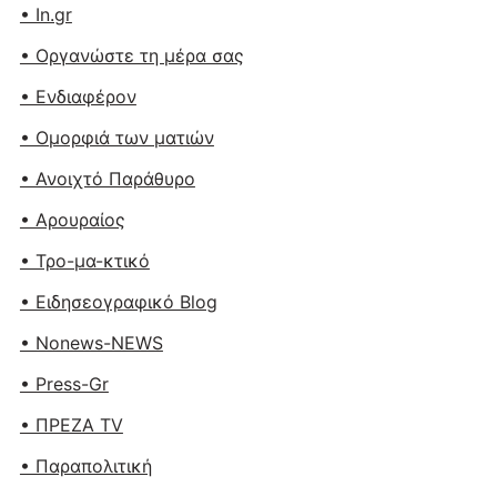
• In.gr
• Οργανώστε τη μέρα σας
• Ενδιαφέρον
• Ομορφιά των ματιών
• Ανοιχτό Παράθυρο
• Αρουραίος
• Τρο-μα-κτικό
• Ειδησεογραφικό Blog
• Nonews-NEWS
• Press-Gr
• ΠΡΕΖΑ TV
• Παραπολιτική