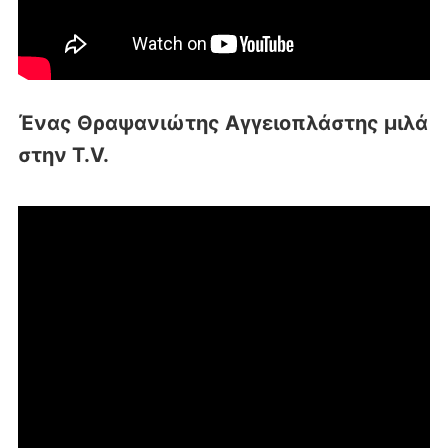
Ένας Θραψανιώτης Αγγειοπλάστης μιλά
στην T.V.