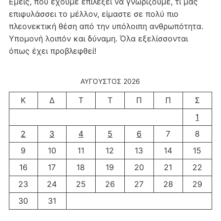
Εμείς, που έχουμε επιλέξει να γνωρίζουμε, τι μας
επιφυλάσσει το μέλλον, είμαστε σε πολύ πιο
πλεονεκτική θέση από την υπόλοιπη ανθρωπότητα.
Υπομονή λοιπόν και δύναμη. Όλα εξελίσσονται
όπως έχει προβλεφθεί!
ΑΎΓΟΥΣΤΟΣ 2026
Κ
Δ
Τ
Τ
Π
Π
Σ
1
2
3
4
5
6
7
8
9
10
11
12
13
14
15
16
17
18
19
20
21
22
23
24
25
26
27
28
29
30
31