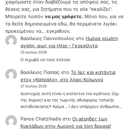
χαιρόμαστε όταν διαβάζουμε τις απόψεις σας, τις
θέσεις σας, για ζητήματα που το site "σκαλίζει".
Μπορείτε λοιπόν
να μας γράφετε.
Μόνο που, για να
τα δείτε δημοσιευμένα εδώ, θα περιμένετε λιγάκι
προκειμένου να… εγκριθούν.
Βασίλειος Γιαννοπουλος
στο
Hμέρα γεμάτη
αγάπη, φως για Ηλία – Γκρεσίλντα
25 Ιουλίου 2026
Ο Ιεχωβά να τους εύλογη
Βασίλειος Παπίας
στο
Το λες και κατάντια
στον «Καπράλο», στο λόφο Κολωνού
27 Ιουλίου 2025
Δυστυχώς αυτή είναι η κατάντια του κράτους (όχι
της Χώρας) και της τωρινής αδιάφορης τοπικής
αυτοδιοίκησης!! Κρίμα....! Δεν υπάρχουν άνθρωποι…
Panos Chatziliadis
στο
Οι αέρηδες των
Κυκλάδων στην Αμοργό για λίγη δροσιά!