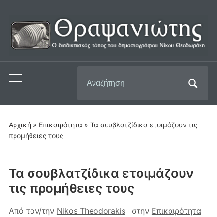
Αναζήτηση
Εναλλαγή
για:
του
μενού
για
Αρχική
»
Επικαιρότητα
»
Τα σουβλατζίδικα ετοιμάζουν τις
κινητά
προμήθειες τους
Τα σουβλατζίδικα ετοιμάζουν
τις προμήθειες τους
Από τον/την
Nikos Theodorakis
στην
Επικαιρότητα