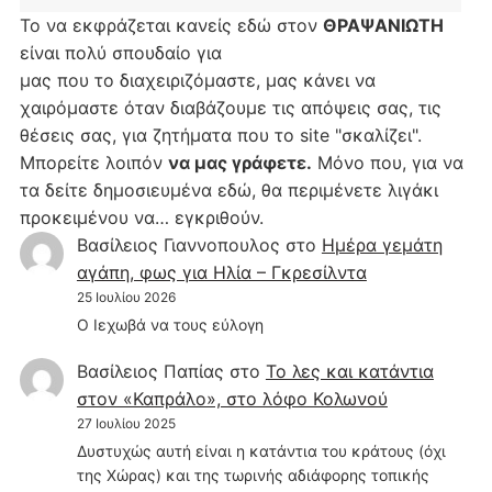
Το να εκφράζεται κανείς εδώ στον
ΘΡΑΨΑΝΙΩΤΗ
είναι πολύ σπουδαίο για
μας που το διαχειριζόμαστε, μας κάνει να
χαιρόμαστε όταν διαβάζουμε τις απόψεις σας, τις
θέσεις σας, για ζητήματα που το site "σκαλίζει".
Μπορείτε λοιπόν
να μας γράφετε.
Μόνο που, για να
τα δείτε δημοσιευμένα εδώ, θα περιμένετε λιγάκι
προκειμένου να… εγκριθούν.
Βασίλειος Γιαννοπουλος
στο
Hμέρα γεμάτη
αγάπη, φως για Ηλία – Γκρεσίλντα
25 Ιουλίου 2026
Ο Ιεχωβά να τους εύλογη
Βασίλειος Παπίας
στο
Το λες και κατάντια
στον «Καπράλο», στο λόφο Κολωνού
27 Ιουλίου 2025
Δυστυχώς αυτή είναι η κατάντια του κράτους (όχι
της Χώρας) και της τωρινής αδιάφορης τοπικής