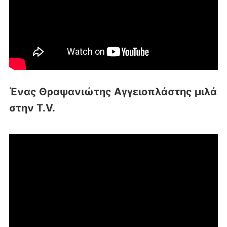
Ένας Θραψανιώτης Αγγειοπλάστης μιλά
στην T.V.