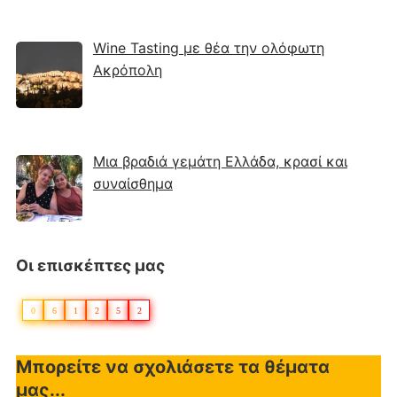
Wine Tasting με θέα την ολόφωτη
Ακρόπολη
Μια βραδιά γεμάτη Ελλάδα, κρασί και
συναίσθημα
Οι επισκέπτες μας
0
6
1
2
5
2
Μπορείτε να σχολιάσετε τα θέματα
μας...