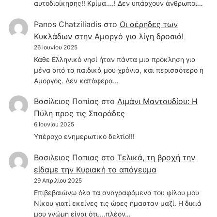
αυτοδιοίκησης!! Κρίμα....! Δεν υπάρχουν άνθρωποι…
Panos Chatziliadis
στο
Οι αέρηδες των
Κυκλάδων στην Αμοργό για λίγη δροσιά!
26 Ιουνίου 2025
Κάθε Ελληνικό νησί ήταν πάντα μια πρόκληση για
μένα από τα παιδικά μου χρόνια, και περισσότερο η
Αμοργός. Δεν κατάφερα…
Βασίλειος Παπίας
στο
Λιμάνι Μαντουδίου: Η
Πύλη προς τις Σποράδες
6 Ιουνίου 2025
Υπέροχο ενημερωτικό δελτίο!!!
Βασιλειος Παπιας
στο
Τελικά, τη βροχή την
είδαμε την Κυριακή το απόγευμα
29 Απριλίου 2025
Επιβεβαιώνω όλα τα αναγραφόμενα του φίλου μου
Νίκου γιατί εκείνες τις ώρες ήμασταν μαζί. Η δικιά
μου γνώμη είναι ότι....πλέον…