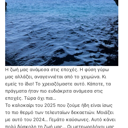
Η ζωή μας ανάμεσα στις εποχές. Η φύση γύρω
μας αλλάζει, αναγεννιέται από το χειμώνα. Κι
εμείς το ίδιο! Το χρειαζόμαστε αυτό. Κάποτε, τα
πράγματα ήταν πιο ευδιάκριτα ανάμεσα στις
εποχές. Τώρα όχι πια...
Το καλοκαίρι του 2025 που ζούμε ήδη είναι ίσως
το πιο θερμό των τελευταίων δεκαετιών. Μοιάζει
με αυτό του 2024... Γεμάτο καύσωνες. Αυτό κάνει
πολύ δύσκολη τη ζωή μας... Οι μετεωρολόγοι μας