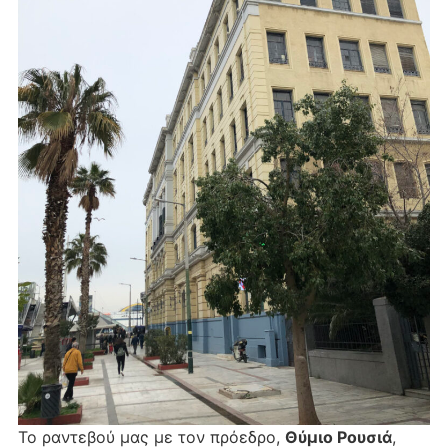
Το ραντεβού μας με τον πρόεδρο,
Θύμιο Ρουσιά
,