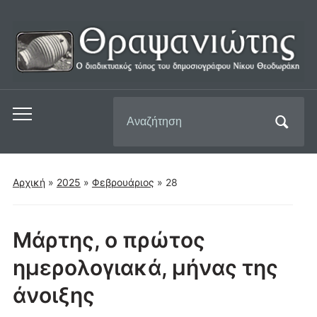
Αναζήτηση
Εναλλαγή
για:
του
μενού
για
Αρχική
»
2025
»
Φεβρουάριος
»
28
κινητά
Μάρτης, ο πρώτος
ημερολογιακά, μήνας της
άνοιξης