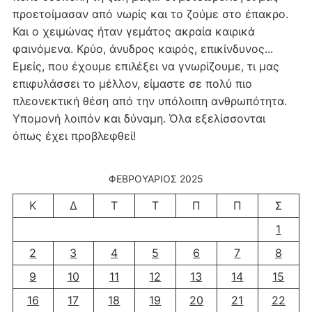
προετοίμασαν από νωρίς και το ζούμε στο έπακρο.
Και ο χειμώνας ήταν γεμάτος ακραία καιρικά
φαινόμενα. Κρύο, άνυδρος καιρός, επικίνδυνος...
Εμείς, που έχουμε επιλέξει να γνωρίζουμε, τι μας
επιφυλάσσει το μέλλον, είμαστε σε πολύ πιο
πλεονεκτική θέση από την υπόλοιπη ανθρωπότητα.
Υπομονή λοιπόν και δύναμη. Όλα εξελίσσονται
όπως έχει προβλεφθεί!
ΦΕΒΡΟΥΆΡΙΟΣ 2025
Κ
Δ
Τ
Τ
Π
Π
Σ
1
2
3
4
5
6
7
8
9
10
11
12
13
14
15
16
17
18
19
20
21
22