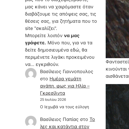
μας κάνει να χαιρόμαστε όταν
διαβάζουμε τις απόψεις σας, τις
θέσεις σας, για ζητήματα που το
site "σκαλίζει".
Μπορείτε λοιπόν
να μας
γράφετε.
Μόνο που, για να τα
δείτε δημοσιευμένα εδώ, θα
περιμένετε λιγάκι προκειμένου
Φανταστεί
να… εγκριθούν.
κινούνται
Βασίλειος Γιαννοπουλος
αισθάνεται
στο
Hμέρα γεμάτη
αγάπη, φως για Ηλία –
Γκρεσίλντα
25 Ιουλίου 2026
Ο Ιεχωβά να τους εύλογη
Βασίλειος Παπίας
στο
Το
λες και κατάντια στον