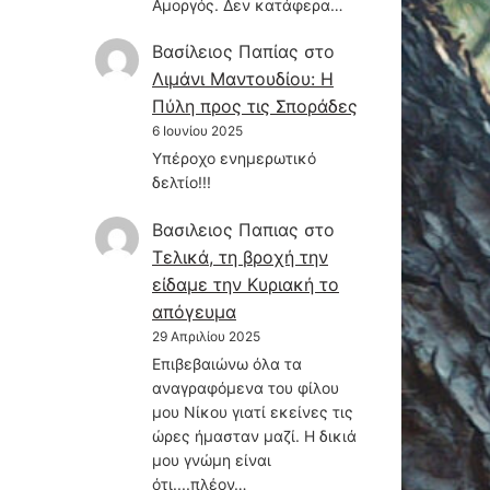
Αμοργός. Δεν κατάφερα…
Βασίλειος Παπίας
στο
Λιμάνι Μαντουδίου: Η
Πύλη προς τις Σποράδες
6 Ιουνίου 2025
Υπέροχο ενημερωτικό
δελτίο!!!
Βασιλειος Παπιας
στο
Τελικά, τη βροχή την
είδαμε την Κυριακή το
απόγευμα
29 Απριλίου 2025
Επιβεβαιώνω όλα τα
αναγραφόμενα του φίλου
μου Νίκου γιατί εκείνες τις
ώρες ήμασταν μαζί. Η δικιά
μου γνώμη είναι
ότι....πλέον…