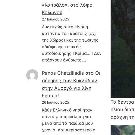
«Καπράλο», στο λόφο
Κολωνού
27 Ιουλίου 2025
Δυστυχώς αυτή είναι η
κατάντια του κράτους (όχι
της Χώρας) και της τωρινής
αδιάφορης τοπικής
αυτοδιοίκησης!! Κρίμα....! Δεν
υπάρχουν άνθρωποι…
Panos Chatziliadis
στο
Οι
αέρηδες των Κυκλάδων
στην Αμοργό για λίγη
δροσιά!
Τα δέντρα
26 Ιουνίου 2025
ήλιου δια
Κάθε Ελληνικό νησί ήταν
πάντα μια πρόκληση για
αράχνη τη
μένα από τα παιδικά μου
χρόνια, και περισσότερο η