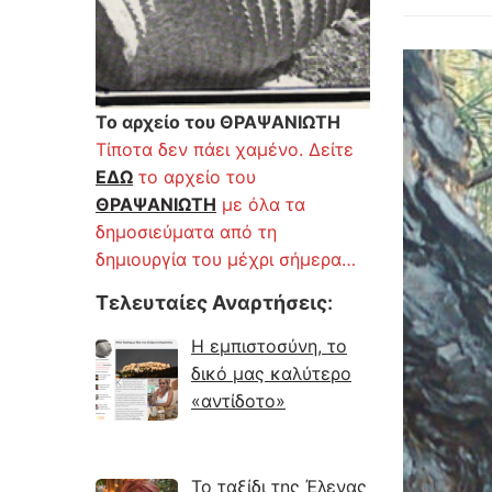
Το αρχείο του ΘΡΑΨΑΝΙΩΤΗ
Τίποτα δεν πάει χαμένο. Δείτε
ΕΔΩ
το αρχείο του
ΘΡΑΨΑΝΙΩΤΗ
με όλα τα
δημοσιεύματα από τη
δημιουργία του μέχρι σήμερα…
Τελευταίες Αναρτήσεις
:
Η εμπιστοσύνη, το
δικό μας καλύτερο
«αντίδοτο»
Το ταξίδι της Έλενας