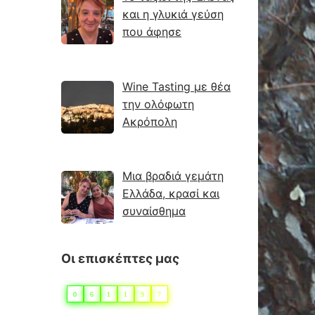
και η γλυκιά γεύση
που άφησε
Wine Tasting με θέα
την ολόφωτη
Ακρόπολη
Μια βραδιά γεμάτη
Ελλάδα, κρασί και
συναίσθημα
Οι επισκέπτες μας
0
6
1
1
9
7