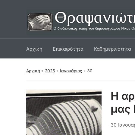
Αρχική
Επικαιρότητα
Καθημερινότητα
Αρχική
»
2025
»
Ιανουάριος
»
30
Η αρ
μας
30 Ιανουα