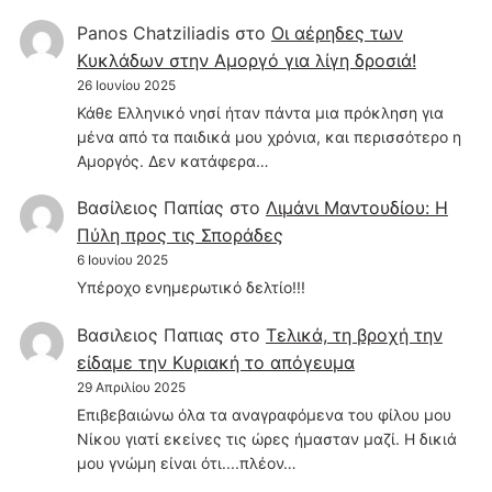
Panos Chatziliadis
στο
Οι αέρηδες των
Κυκλάδων στην Αμοργό για λίγη δροσιά!
26 Ιουνίου 2025
Κάθε Ελληνικό νησί ήταν πάντα μια πρόκληση για
μένα από τα παιδικά μου χρόνια, και περισσότερο η
Αμοργός. Δεν κατάφερα…
Βασίλειος Παπίας
στο
Λιμάνι Μαντουδίου: Η
Πύλη προς τις Σποράδες
6 Ιουνίου 2025
Υπέροχο ενημερωτικό δελτίο!!!
Βασιλειος Παπιας
στο
Τελικά, τη βροχή την
είδαμε την Κυριακή το απόγευμα
29 Απριλίου 2025
Επιβεβαιώνω όλα τα αναγραφόμενα του φίλου μου
Νίκου γιατί εκείνες τις ώρες ήμασταν μαζί. Η δικιά
μου γνώμη είναι ότι....πλέον…