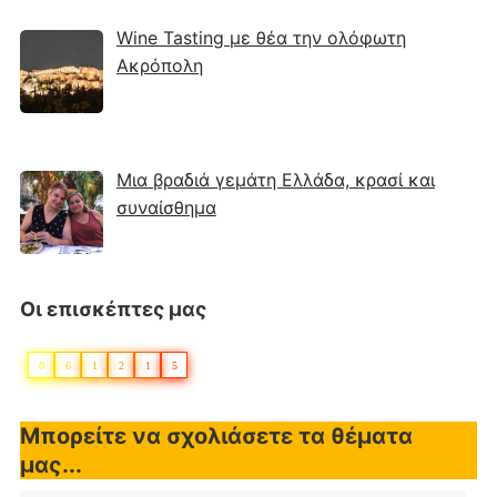
Wine Tasting με θέα την ολόφωτη
Ακρόπολη
Μια βραδιά γεμάτη Ελλάδα, κρασί και
συναίσθημα
Οι επισκέπτες μας
0
6
1
2
1
5
Μπορείτε να σχολιάσετε τα θέματα
μας...