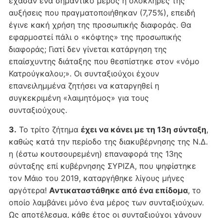
έχασαν ένα σημαντικό μέρος ή ολόκληρες της
αυξήσεις που πραγματοποιήθηκαν (7,75%), επειδή
έγινε κακή χρήση της προσωπικής διαφοράς. Θα
εφαρμοστεί πάλι ο «κόφτης» της προσωπικής
διαφοράς; Γιατί δεν γίνεται κατάργηση της
επαίσχυντης διάταξης που θεσπίστηκε στον «νόμο
Κατρούγκαλου;». Οι συνταξιούχοι έχουν
επανειλημμένα ζητήσει να καταργηθεί η
συγκεκριμένη «λαιμητόμος» για τους
συνταξιούχους.
3.
Το τρίτο ζήτημα
έχει να κάνει με τη 13η σύνταξη
,
καθώς κατά την περίοδο της διακυβέρνησης της Ν.Δ.
η (έστω κουτσουρεμένη) επαναφορά της 13ης
σύνταξης επί κυβέρνησης ΣΥΡΙΖΑ, που ψηφίστηκε
τον Μάιο του 2019, καταργήθηκε λίγους μήνες
αργότερα!
Αντικαταστάθηκε από ένα επίδομα
, το
οποίο λαμβάνει μόνο ένα μέρος των συνταξιούχων.
Ως αποτέλεσμα, κάθε έτος οι συνταξιούχοι χάνουν