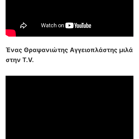
Ένας Θραψανιώτης Αγγειοπλάστης μιλά
στην T.V.