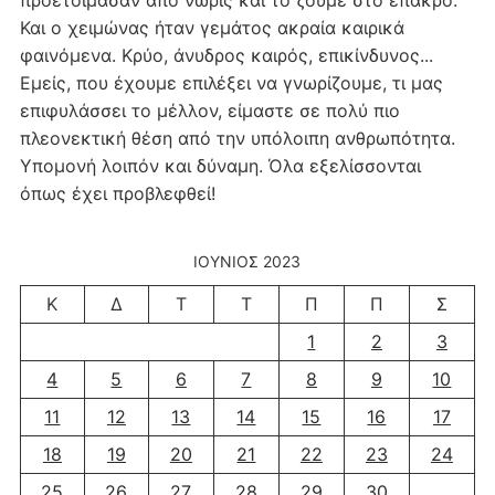
Και ο χειμώνας ήταν γεμάτος ακραία καιρικά
φαινόμενα. Κρύο, άνυδρος καιρός, επικίνδυνος...
Εμείς, που έχουμε επιλέξει να γνωρίζουμε, τι μας
επιφυλάσσει το μέλλον, είμαστε σε πολύ πιο
πλεονεκτική θέση από την υπόλοιπη ανθρωπότητα.
Υπομονή λοιπόν και δύναμη. Όλα εξελίσσονται
όπως έχει προβλεφθεί!
ΙΟΎΝΙΟΣ 2023
Κ
Δ
Τ
Τ
Π
Π
Σ
1
2
3
4
5
6
7
8
9
10
11
12
13
14
15
16
17
18
19
20
21
22
23
24
25
26
27
28
29
30