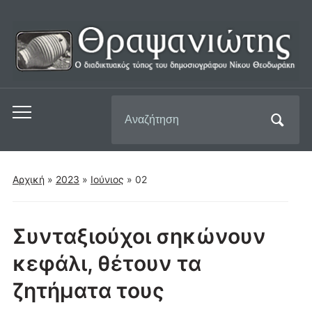
Αναζήτηση
Εναλλαγή
για:
του
μενού
για
Αρχική
»
2023
»
Ιούνιος
»
02
κινητά
Συνταξιούχοι σηκώνουν
κεφάλι, θέτουν τα
ζητήματα τους