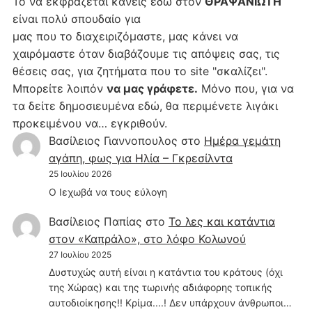
Το να εκφράζεται κανείς εδώ στον
ΘΡΑΨΑΝΙΩΤΗ
είναι πολύ σπουδαίο για
μας που το διαχειριζόμαστε, μας κάνει να
χαιρόμαστε όταν διαβάζουμε τις απόψεις σας, τις
θέσεις σας, για ζητήματα που το site "σκαλίζει".
Μπορείτε λοιπόν
να μας γράφετε.
Μόνο που, για να
τα δείτε δημοσιευμένα εδώ, θα περιμένετε λιγάκι
προκειμένου να… εγκριθούν.
Βασίλειος Γιαννοπουλος
στο
Hμέρα γεμάτη
αγάπη, φως για Ηλία – Γκρεσίλντα
25 Ιουλίου 2026
Ο Ιεχωβά να τους εύλογη
Βασίλειος Παπίας
στο
Το λες και κατάντια
στον «Καπράλο», στο λόφο Κολωνού
27 Ιουλίου 2025
Δυστυχώς αυτή είναι η κατάντια του κράτους (όχι
της Χώρας) και της τωρινής αδιάφορης τοπικής
αυτοδιοίκησης!! Κρίμα....! Δεν υπάρχουν άνθρωποι…