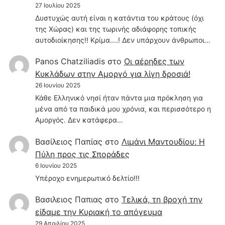
27 Ιουλίου 2025
Δυστυχώς αυτή είναι η κατάντια του κράτους (όχι
της Χώρας) και της τωρινής αδιάφορης τοπικής
αυτοδιοίκησης!! Κρίμα....! Δεν υπάρχουν άνθρωποι…
Panos Chatziliadis
στο
Οι αέρηδες των
Κυκλάδων στην Αμοργό για λίγη δροσιά!
26 Ιουνίου 2025
Κάθε Ελληνικό νησί ήταν πάντα μια πρόκληση για
μένα από τα παιδικά μου χρόνια, και περισσότερο η
Αμοργός. Δεν κατάφερα…
Βασίλειος Παπίας
στο
Λιμάνι Μαντουδίου: Η
Πύλη προς τις Σποράδες
6 Ιουνίου 2025
Υπέροχο ενημερωτικό δελτίο!!!
Βασιλειος Παπιας
στο
Τελικά, τη βροχή την
είδαμε την Κυριακή το απόγευμα
29 Απριλίου 2025