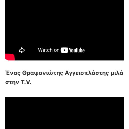
Ένας Θραψανιώτης Αγγειοπλάστης μιλά
στην T.V.