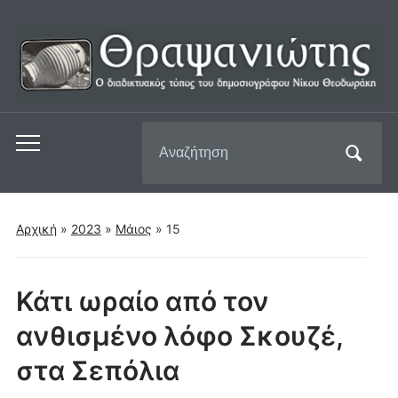
Αναζήτηση
Εναλλαγή
για:
του
μενού
για
Αρχική
»
2023
»
Μάιος
»
15
κινητά
Κάτι ωραίο από τον
ανθισμένο λόφο Σκουζέ,
στα Σεπόλια