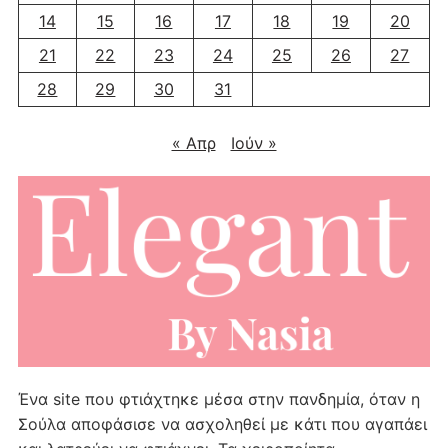
14
15
16
17
18
19
20
21
22
23
24
25
26
27
28
29
30
31
« Απρ
Ιούν »
Ένα site που φτιάχτηκε μέσα στην πανδημία, όταν η
Σούλα αποφάσισε να ασχοληθεί με κάτι που αγαπάει