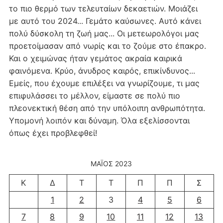
το πιο θερμό των τελευταίων δεκαετιών. Μοιάζει
με αυτό του 2024... Γεμάτο καύσωνες. Αυτό κάνει
πολύ δύσκολη τη ζωή μας... Οι μετεωρολόγοι μας
προετοίμασαν από νωρίς και το ζούμε στο έπακρο.
Και ο χειμώνας ήταν γεμάτος ακραία καιρικά
φαινόμενα. Κρύο, άνυδρος καιρός, επικίνδυνος...
Εμείς, που έχουμε επιλέξει να γνωρίζουμε, τι μας
επιφυλάσσει το μέλλον, είμαστε σε πολύ πιο
πλεονεκτική θέση από την υπόλοιπη ανθρωπότητα.
Υπομονή λοιπόν και δύναμη. Όλα εξελίσσονται
όπως έχει προβλεφθεί!
ΜΆΙΟΣ 2023
Κ
Δ
Τ
Τ
Π
Π
Σ
1
2
3
4
5
6
7
8
9
10
11
12
13