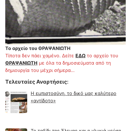
Το αρχείο του ΘΡΑΨΑΝΙΩΤΗ
Τίποτα δεν πάει χαμένο. Δείτε
ΕΔΩ
το αρχείο του
ΘΡΑΨΑΝΙΩΤΗ
με όλα τα δημοσιεύματα από τη
δημιουργία του μέχρι σήμερα…
Τελευταίες Αναρτήσεις
:
Η εμπιστοσύνη, το δικό μας καλύτερο
«αντίδοτο»
Το ταξίδι της Έλενας και η γλυκιά γεύση