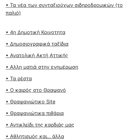
• Τα νέα των συνταξιούχων σιδηροδρομικών (το
παλιό)
• 4η Δημοτική Κοινοτητα
• Δημοσιογραφικά ταξίδια
• Ανατολική Ακτή Αττικής
• Αλλη ματιά στην ενημέρωση
• Τα ρέστα
• Ο καιρός στο Θραψανό
• Θραψανιώτικο Site
• Θραψανιώτικα πιθάρια
• Αντικλείδι της καρδιάς μας
• Αθλητισμός και... άλλα