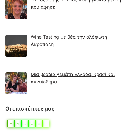
που άφησε
Wine Tasting με θέα την ολόφωτη
Ακρόπολη
Μια βραδιά γεμάτη Ελλάδα, κρασί και
συναίσθημα
Οι επισκέπτες μας
0
6
1
2
8
7