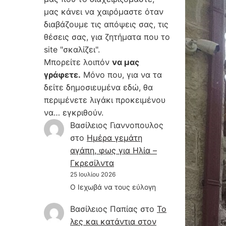
μας κάνει να χαιρόμαστε όταν
διαβάζουμε τις απόψεις σας, τις
θέσεις σας, για ζητήματα που το
site "σκαλίζει".
Μπορείτε λοιπόν
να μας
γράφετε.
Μόνο που, για να τα
δείτε δημοσιευμένα εδώ, θα
περιμένετε λιγάκι προκειμένου
να… εγκριθούν.
Βασίλειος Γιαννοπουλος
στο
Hμέρα γεμάτη
αγάπη, φως για Ηλία –
Γκρεσίλντα
25 Ιουλίου 2026
Ο Ιεχωβά να τους εύλογη
Βασίλειος Παπίας
στο
Το
λες και κατάντια στον