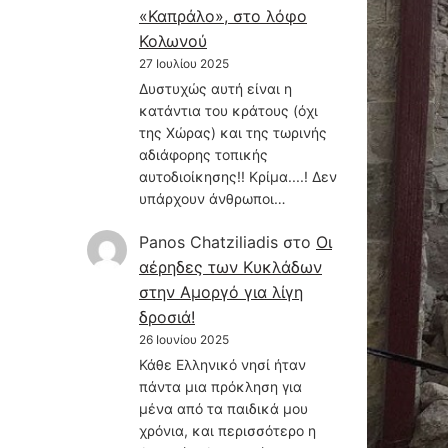
«Καπράλο», στο λόφο
Κολωνού
27 Ιουλίου 2025
Δυστυχώς αυτή είναι η
κατάντια του κράτους (όχι
της Χώρας) και της τωρινής
αδιάφορης τοπικής
αυτοδιοίκησης!! Κρίμα....! Δεν
υπάρχουν άνθρωποι…
Panos Chatziliadis
στο
Οι
αέρηδες των Κυκλάδων
στην Αμοργό για λίγη
δροσιά!
26 Ιουνίου 2025
Κάθε Ελληνικό νησί ήταν
πάντα μια πρόκληση για
μένα από τα παιδικά μου
χρόνια, και περισσότερο η