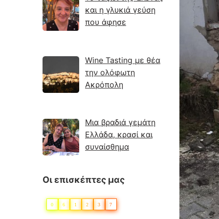
και η γλυκιά γεύση
που άφησε
Wine Tasting με θέα
την ολόφωτη
Ακρόπολη
Μια βραδιά γεμάτη
Ελλάδα, κρασί και
συναίσθημα
Οι επισκέπτες μας
0
6
1
2
3
7