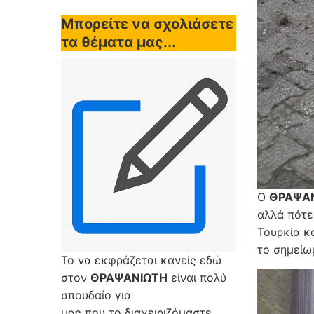
Μπορείτε να σχολιάσετε
τα θέματα μας...
Ο
ΘΡΑΨΑ
αλλά πότε
Τουρκία κ
το σημείω
Το να εκφράζεται κανείς εδώ
στον
ΘΡΑΨΑΝΙΩΤΗ
είναι πολύ
σπουδαίο για
μας που το διαχειριζόμαστε,