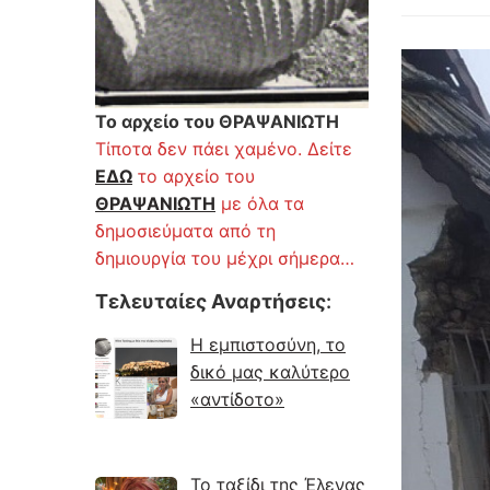
Το αρχείο του ΘΡΑΨΑΝΙΩΤΗ
Τίποτα δεν πάει χαμένο. Δείτε
ΕΔΩ
το αρχείο του
ΘΡΑΨΑΝΙΩΤΗ
με όλα τα
δημοσιεύματα από τη
δημιουργία του μέχρι σήμερα…
Τελευταίες Αναρτήσεις
:
Η εμπιστοσύνη, το
δικό μας καλύτερο
«αντίδοτο»
Το ταξίδι της Έλενας