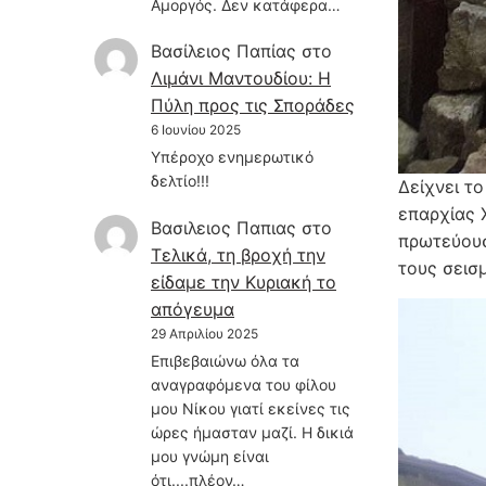
Αμοργός. Δεν κατάφερα…
Βασίλειος Παπίας
στο
Λιμάνι Μαντουδίου: Η
Πύλη προς τις Σποράδες
6 Ιουνίου 2025
Υπέροχο ενημερωτικό
δελτίο!!!
Δείχνει τ
επαρχίας Χ
Βασιλειος Παπιας
στο
πρωτεύουσ
Τελικά, τη βροχή την
τους σεισ
είδαμε την Κυριακή το
απόγευμα
29 Απριλίου 2025
Επιβεβαιώνω όλα τα
αναγραφόμενα του φίλου
μου Νίκου γιατί εκείνες τις
ώρες ήμασταν μαζί. Η δικιά
μου γνώμη είναι
ότι....πλέον…