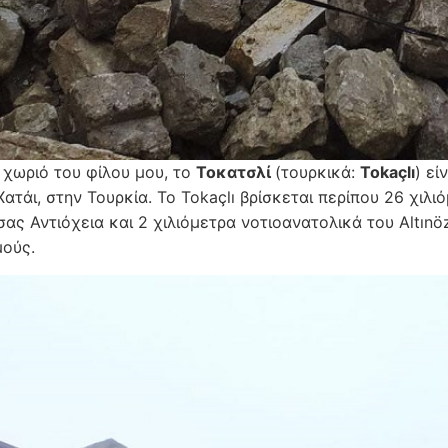
ο χωριό του φίλου μου, το
Τοκατσλί
(τουρκικά:
Tokaçlı
) εί
ατάι, στην Τουρκία. Το Tokaçlı βρίσκεται περίπου 26 χιλ
ας Αντιόχεια και 2 χιλιόμετρα νοτιοανατολικά του Altınö
μούς.