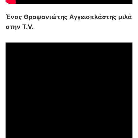
Ένας Θραψανιώτης Αγγειοπλάστης μιλά
στην T.V.