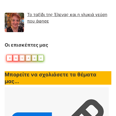
Το ταξίδι της Έλενας και η γλυκιά γεύση
που άφησε
Οι επισκέπτες μας
0
6
1
4
6
4
Μπορείτε να σχολιάσετε τα θέματα
μας...