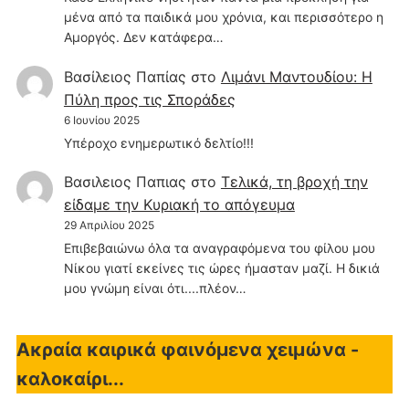
μένα από τα παιδικά μου χρόνια, και περισσότερο η
Αμοργός. Δεν κατάφερα…
Βασίλειος Παπίας
στο
Λιμάνι Μαντουδίου: Η
Πύλη προς τις Σποράδες
6 Ιουνίου 2025
Υπέροχο ενημερωτικό δελτίο!!!
Βασιλειος Παπιας
στο
Τελικά, τη βροχή την
είδαμε την Κυριακή το απόγευμα
29 Απριλίου 2025
Επιβεβαιώνω όλα τα αναγραφόμενα του φίλου μου
Νίκου γιατί εκείνες τις ώρες ήμασταν μαζί. Η δικιά
μου γνώμη είναι ότι....πλέον…
Ακραία καιρικά φαινόμενα χειμώνα -
καλοκαίρι...