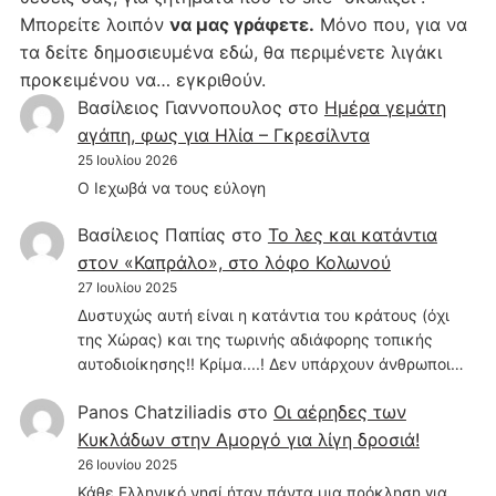
Μπορείτε λοιπόν
να μας γράφετε.
Μόνο που, για να
τα δείτε δημοσιευμένα εδώ, θα περιμένετε λιγάκι
προκειμένου να… εγκριθούν.
Βασίλειος Γιαννοπουλος
στο
Hμέρα γεμάτη
αγάπη, φως για Ηλία – Γκρεσίλντα
25 Ιουλίου 2026
Ο Ιεχωβά να τους εύλογη
Βασίλειος Παπίας
στο
Το λες και κατάντια
στον «Καπράλο», στο λόφο Κολωνού
27 Ιουλίου 2025
Δυστυχώς αυτή είναι η κατάντια του κράτους (όχι
της Χώρας) και της τωρινής αδιάφορης τοπικής
αυτοδιοίκησης!! Κρίμα....! Δεν υπάρχουν άνθρωποι…
Panos Chatziliadis
στο
Οι αέρηδες των
Κυκλάδων στην Αμοργό για λίγη δροσιά!
26 Ιουνίου 2025
Κάθε Ελληνικό νησί ήταν πάντα μια πρόκληση για