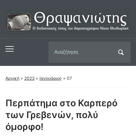
Αναζήτηση
Εναλλαγή
για:
του
μενού
για
Αρχική
»
2023
»
Ιανουάριος
»
07
κινητά
Περπάτημα στο Καρπερό
των Γρεβενών, πολύ
όμορφο!