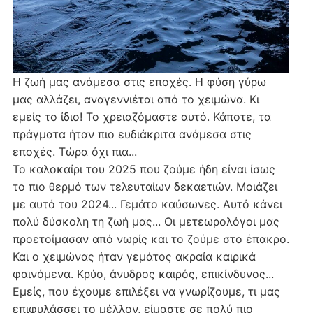
Η ζωή μας ανάμεσα στις εποχές. Η φύση γύρω
μας αλλάζει, αναγεννιέται από το χειμώνα. Κι
εμείς το ίδιο! Το χρειαζόμαστε αυτό. Κάποτε, τα
πράγματα ήταν πιο ευδιάκριτα ανάμεσα στις
εποχές. Τώρα όχι πια...
Το καλοκαίρι του 2025 που ζούμε ήδη είναι ίσως
το πιο θερμό των τελευταίων δεκαετιών. Μοιάζει
με αυτό του 2024... Γεμάτο καύσωνες. Αυτό κάνει
πολύ δύσκολη τη ζωή μας... Οι μετεωρολόγοι μας
προετοίμασαν από νωρίς και το ζούμε στο έπακρο.
Και ο χειμώνας ήταν γεμάτος ακραία καιρικά
φαινόμενα. Κρύο, άνυδρος καιρός, επικίνδυνος...
Εμείς, που έχουμε επιλέξει να γνωρίζουμε, τι μας
επιφυλάσσει το μέλλον, είμαστε σε πολύ πιο