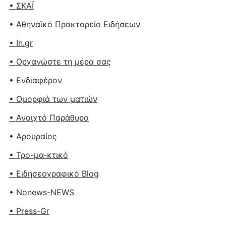
• ΣΚΑΪ
• Αθηναϊκό Πρακτορείο Ειδήσεων
• In.gr
• Οργανώστε τη μέρα σας
• Ενδιαφέρον
• Ομορφιά των ματιών
• Ανοιχτό Παράθυρο
• Αρουραίος
• Τρο-μα-κτικό
• Ειδησεογραφικό Blog
• Nonews-NEWS
• Press-Gr