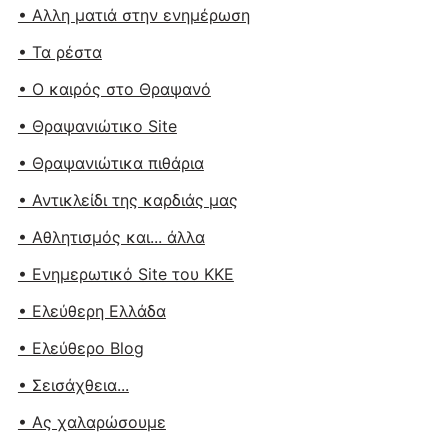
• Αλλη ματιά στην ενημέρωση
• Τα ρέστα
• Ο καιρός στο Θραψανό
• Θραψανιώτικο Site
• Θραψανιώτικα πιθάρια
• Αντικλείδι της καρδιάς μας
• Αθλητισμός και... άλλα
• Ενημερωτικό Site του ΚΚΕ
• Ελεύθερη Ελλάδα
• Ελεύθερο Blog
• Σεισάχθεια...
• Ας χαλαρώσουμε