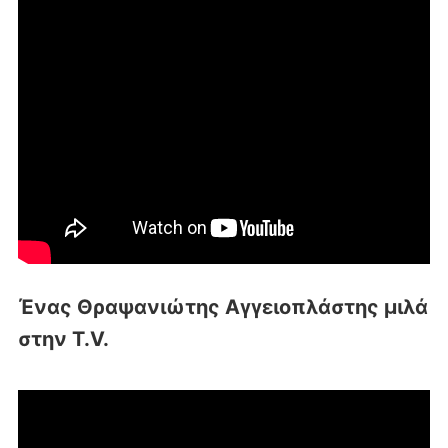
Ένας Θραψανιώτης Αγγειοπλάστης μιλά
στην T.V.