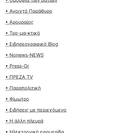
• Ομορφιά των ματιών
• Ανοιχτό Παράθυρο
• Αρουραίος
• Τρο-μα-κτικό
• Ειδησεογραφικό Blog
• Nonews-NEWS
• Press-Gr
• ΠΡΕΖΑ TV
• Παραπολιτική
• Φίμωτρο
• Ειδήσεις με περιεχόμενο
• Η άλλη πλευρά
• Ηλεκτρονική εφημερίδα