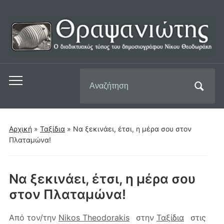
Αναζήτηση
Εναλλαγή
για:
του
μενού
για
Αρχική
»
Ταξίδια
»
Να ξεκινάει, έτσι, η μέρα σου στον
κινητά
Πλαταμώνα!
Να ξεκινάει, έτσι, η μέρα σου
στον Πλαταμώνα!
Από τον/την
Nikos Theodorakis
στην
Ταξίδια
στις