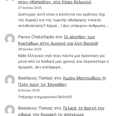
στον «Καπράλο», στο λόφο Κολωνού
27 Ιουλίου 2025
Δυστυχώς αυτή είναι η κατάντια του κράτους (όχι
της Χώρας) και της τωρινής αδιάφορης τοπικής
αυτοδιοίκησης!! Κρίμα....! Δεν υπάρχουν άνθρωποι…
Panos Chatziliadis
στο
Οι αέρηδες των
Κυκλάδων στην Αμοργό για λίγη δροσιά!
26 Ιουνίου 2025
Κάθε Ελληνικό νησί ήταν πάντα μια πρόκληση για
μένα από τα παιδικά μου χρόνια, και περισσότερο η
Αμοργός. Δεν κατάφερα…
Βασίλειος Παπίας
στο
Λιμάνι Μαντουδίου: Η
Πύλη προς τις Σποράδες
6 Ιουνίου 2025
Υπέροχο ενημερωτικό δελτίο!!!
Βασιλειος Παπιας
στο
Τελικά, τη βροχή την
είδαμε την Κυριακή το απόγευμα