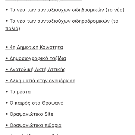
• Τα νέα των συνταξιουχων σιδηδρομικών (το νέο)
• Τα νέα των συνταξιούχων σιδηροδρομικών (το
παλιό)
• 4η Δημοτική Κοινοτητα
• Δημοσιογραφικά ταξίδια
• Ανατολική Ακτή Αττικής
• Αλλη ματιά στην ενημέρωση
• Τα ρέστα
• Ο καιρός στο Θραψανό
• Θραψανιώτικο Site
• Θραψανιώτικα πιθάρια