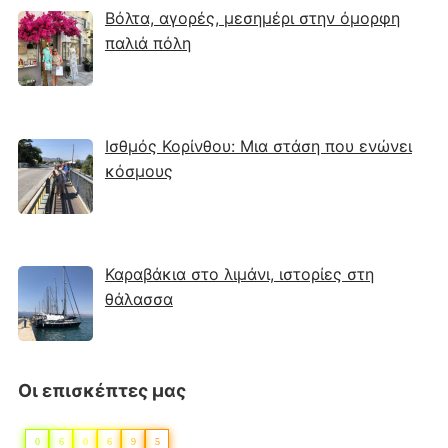
Βόλτα, αγορές, μεσημέρι στην όμορφη
παλιά πόλη
Ισθμός Κορίνθου: Μια στάση που ενώνει
κόσμους
Καραβάκια στο λιμάνι, ιστορίες στη
θάλασσα
Οι επισκέπτες μας
0
6
0
6
9
5